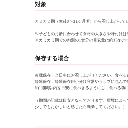
対象
カミカミ期（生後9〜11ヶ月頃）から召し上がって
※子どもの月齢に合わせて食材の大きさや味付けは
※カミカミ期での肉類の1食分の目安量は約15gで
保存する場合
冷蔵保存：当日中にお召し上がりください。食べる
冷凍保存：冷凍保存用小分け容器やラップに包んで
約1週間以内を目安に食べきるようにし、食べる前
（期間の記載は目安となっております。環境によっ
少しでもおかしいと感じたら廃棄してください。）