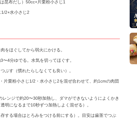
昆布だし）50cc+片栗粉小さじ1
/2+水小さじ2
き肉をほぐしてから弱火にかける。
3〜4分ゆでる。水気を切ってほぐす。
りつぶす（慣れたらしなくても良い）。
・片栗粉小さじ1/2・水小さじ2を混ぜ合わせて、約1cmの肉団
のレンジで約20〜30秒加熱し、ダマができないようによくかき
透明になるまで10秒ずつ加熱しよく混ぜる）。
保存する場合はとろみをつける前にする）。目安は歯茎でつぶ