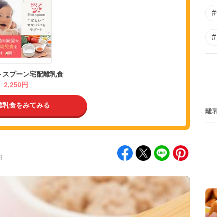
トスプーン宅配離乳食
2,250円
離乳食をみてみる
離
日