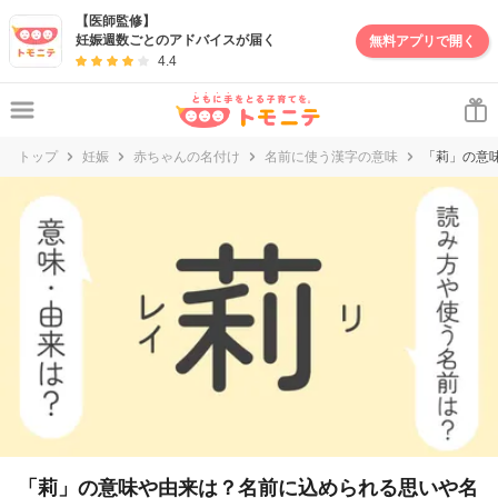
【医師監修】
妊娠週数ごとのアドバイスが届く
無料アプリで開く
4.4
トップ
妊娠
赤ちゃんの名付け
名前に使う漢字の意味
「莉」の意
「莉」の意味や由来は？名前に込められる思いや名