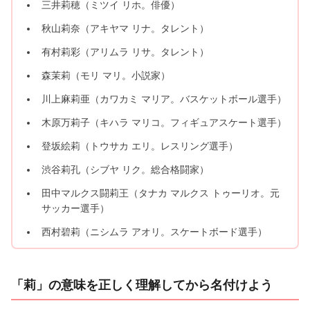
三井莉穂（ミツイ リホ。俳優）
秋山莉奈（アキヤマ リナ。タレント）
有村莉彩（アリムラ リサ。タレント）
森茉莉（モリ マリ。小説家）
川上麻莉亜（カワカミ マリア。バスケットボール選手）
木原万莉子（キハラ マリコ。フィギュアスケート選手）
登坂絵莉（トウサカ エリ。レスリング選手）
渋谷莉孔（シブヤ リク。総合格闘家）
田中マルクス闘莉王（タナカ マルクス トゥーリオ。元
サッカー選手）
西村碧莉（ニシムラ アオリ。スケートボード選手）
「莉」の意味を正しく理解してから名付けよう