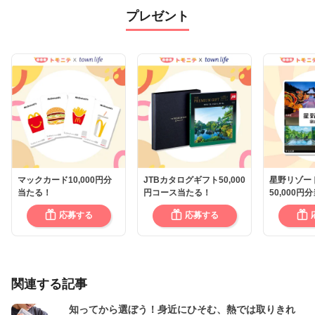
プレゼント
マックカード10,000円分
JTBカタログギフト50,000
星野リゾー
当たる！
円コース当たる！
50,000円
応募する
応募する
関連する記事
知ってから選ぼう！身近にひそむ、熱では取りきれ