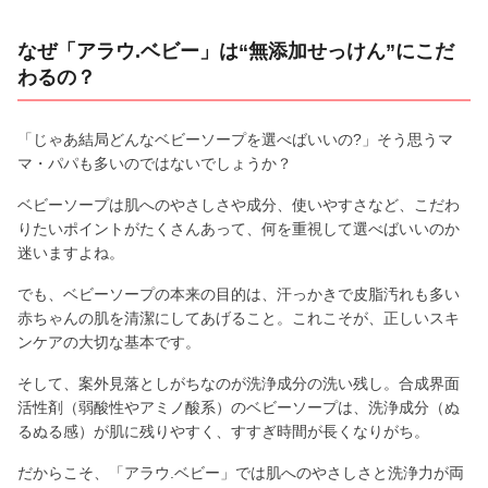
なぜ「アラウ.ベビー」は“無添加せっけん”にこだ
わるの？
「じゃあ結局どんなベビーソープを選べばいいの?」そう思うマ
マ・パパも多いのではないでしょうか？
ベビーソープは肌へのやさしさや成分、使いやすさなど、こだわ
りたいポイントがたくさんあって、何を重視して選べばいいのか
迷いますよね。
でも、ベビーソープの本来の目的は、汗っかきで皮脂汚れも多い
赤ちゃんの肌を清潔にしてあげること。これこそが、正しいスキ
ンケアの大切な基本です。
そして、案外見落としがちなのが洗浄成分の洗い残し。合成界面
活性剤（弱酸性やアミノ酸系）のベビーソープは、洗浄成分（ぬ
るぬる感）が肌に残りやすく、すすぎ時間が長くなりがち。
だからこそ、「アラウ.ベビー」では肌へのやさしさと洗浄力が両