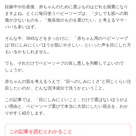
妊娠中や出産後、赤ちゃんのために選ぶものはどれも慎重になり
ますよね。とくに毎日使うベビーソープは、「少しでも肌への刺
激が少ないものを」「無添加のものを選びたい」と考えるママ・
パパも多いはず。
そんな中、SNSなどをきっかけに、「赤ちゃん用のベビーソープ
は“目にしみにくい”ほうが肌にやさしい」といった声を目にした方
もいるかもしれません。
でも、それだけでベビーソープの良し悪しを判断してよいので
しょうか。
赤ちゃんの肌を考えるうえで、“目へのしみにくさ”と同じくらい注
目したいのが、どんな洗浄成分で洗うかということ。
この記事では、「目にしみにくいこと」だけで選ばないほうがよ
い理由と、ベビーソープ選びで本当に大切にしたい視点を、わか
りやすく紹介します。
この記事を読むとわかること