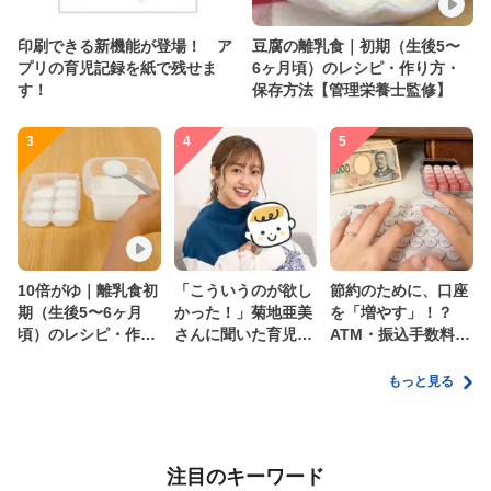
印刷できる新機能が登場！ ア
豆腐の離乳食｜初期（生後5〜
プリの育児記録を紙で残せま
6ヶ月頃）のレシピ・作り方・
す！
保存方法【管理栄養士監修】
3
4
5
10倍がゆ｜離乳食初
「こういうのが欲し
節約のために、口座
期（生後5〜6ヶ月
かった！」菊地亜美
を「増やす」！？
頃）のレシピ・作り
さんに聞いた育児
ATM・振込手数料の
方・保存方法【管理
の”リアルな本音”
ムダを減らす新しい
栄養士監修】
家計管理術
もっと見る
注目のキーワード