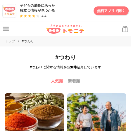
子どもの成長にあった
役立つ情報が見つかる
無料アプリで開く
4.4
トップ
#つわり
#つわり
#つわりに関する情報を
128件
紹介しています
人気順
新着順