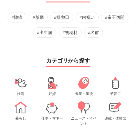
#陣痛
#胎動
#排卵日
#内祝い
#帝王切開
#出生届
#初穂料
#名前
カテゴリから探す
妊活
妊娠
出産・産後
子育て
暮らし
仕事・マネー
ニュース・イベ
連載・体験談
ント