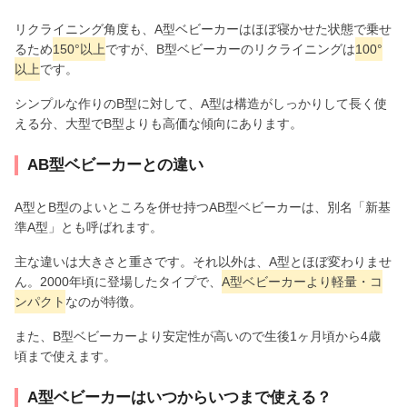
リクライニング角度も、A型ベビーカーはほぼ寝かせた状態で乗せ
るため
150°以上
ですが、B型ベビーカーのリクライニングは
100°
以上
です。
シンプルな作りのB型に対して、A型は構造がしっかりして長く使
える分、大型でB型よりも高価な傾向にあります。
AB型ベビーカーとの違い
A型とB型のよいところを併せ持つAB型ベビーカーは、別名「新基
準A型」とも呼ばれます。
主な違いは大きさと重さです。それ以外は、A型とほぼ変わりませ
ん。2000年頃に登場したタイプで、
A型ベビーカーより軽量・コ
ンパクト
なのが特徴。
また、B型ベビーカーより安定性が高いので生後1ヶ月頃から4歳
頃まで使えます。
A型ベビーカーはいつからいつまで使える？