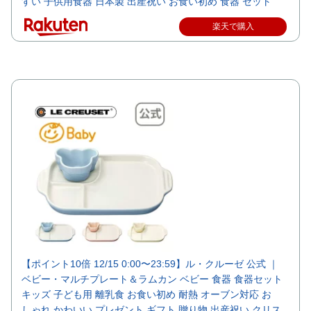
すい 子供用食器 日本製 出産祝い お食い初め 食器 セット
楽天で購入
【ポイント10倍 12/15 0:00〜23:59】ル・クルーゼ 公式 ｜
ベビー・マルチプレート＆ラムカン ベビー 食器 食器セット
キッズ 子ども用 離乳食 お食い初め 耐熱 オーブン対応 お
しゃれ かわいい プレゼント ギフト 贈り物 出産祝い クリス