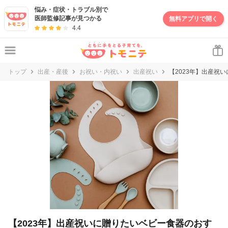
妊娠・出産・子育て情報サイト | トモニテ
悩み・症状・トラブル別で
医師監修記事が見つかる
無料アプリで開く
4.4
トップ
出産・産後
お祝い・内祝い
出産祝い
【2023年】出産祝
【2023年】出産祝いに贈りたいベビー食器のおす