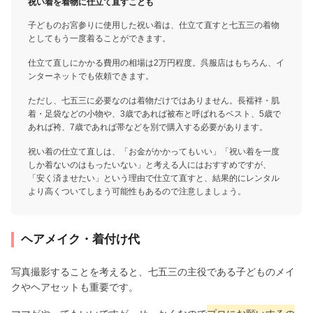
祝い着を着物に仕立て直すことも
子どものお宮参りに使用した祝い着は、仕立て直すと七五三の着物
としてもう一度着ることができます。
仕立て直しにかかる費用の相場は2万円程度。呉服店はもちろん、イ
ンターネットでも依頼できます。
ただし、七五三に必要なのは着物だけではありません。長襦袢・肌
着・足袋などの小物や、3歳であれば被布と呼ばれるベスト、5歳で
あれば袴、7歳であれば帯などを別で購入する必要があります。
祝い着の仕立て直しは、「お金がかかってもいい」「祝い着を一度
しか着ないのはもったいない」と考える人にはおすすめですが、
「安く済ませたい」という理由で仕立て直すと、結果的にレンタル
より高くついてしまう可能性もあるので注意しましょう。
ヘアメイク・着付け代
写真撮影することを考えると、七五三の主役である子どものメイ
クやヘアセットも重要です。