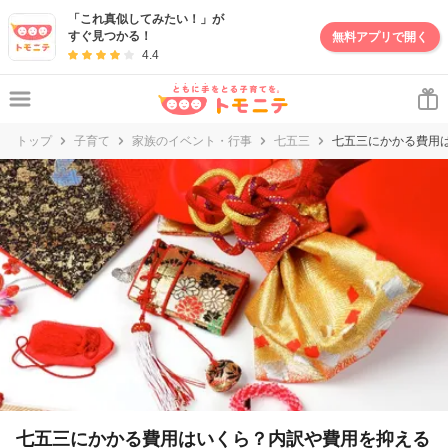
「これ真似してみたい！」が
すぐ見つかる！
無料アプリで開く
4.4
トップ
子育て
家族のイベント・行事
七五三
七五三にかかる費用
七五三にかかる費用はいくら？内訳や費用を抑える