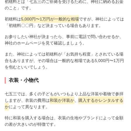
初穂料とは「七五三のご祈祷を受けるために、神社に納めるお金
のこと」です。
初穂料は
5,000円〜1万円が一般的な相場
ですが、神社によっては
「初穂料〇〇円」など決まっている場合もあります。
お参りしたい神社が決まったら、事前に電話で問い合わせるか、
神社のホームページを見て確認しましょう。
また、神社によっては初穂料が「お気持ち程度」とされている場
合もありますが、その場合は一般的な相場である5,000円〜1万円
を包むといいでしょう。
衣装・小物代
七五三では、多くの子どもがいつもより上品な洋装や着物で参拝
しますが、衣装の費用は
和装か洋装か
、
購入するかレンタルする
か
によって異なります。
特に和装を購入する場合は、衣装の生地やブランドによって金額
の差が大きいのが特徴です。