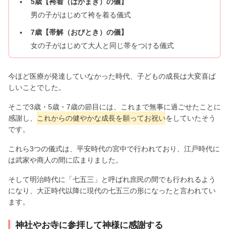
5歳【袴着（はかまぎ）の儀】
男の子がはじめて袴を着る儀式
7歳【帯解（おびとき）の儀】
女の子がはじめて大人と同じ帯をつける儀式
今ほど医療が発達していなかった時代、子どもの成長は大変喜ば
しいことでした。
そこで3歳・5歳・7歳の節目には、これまで無事に過ごせたことに
感謝し、
これからの健やかな成長を願ってお祝い
をしていたそう
です。
これら3つの儀式は、平安時代の宮中で行われており、江戸時代に
は武家や商人の間に広まりました。
そして明治時代に「七五三」と呼ばれ庶民の間でも行われるよう
になり、大正時代以降に現代の七五三の形になったと言われてい
ます。
神社やお寺に参拝して神様に感謝する