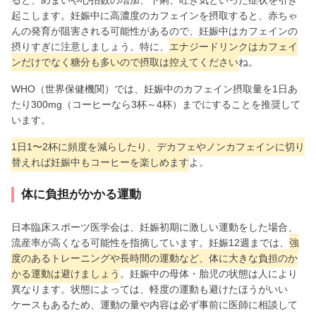
起こします。妊娠中に高濃度のカフェインを摂取すると、赤ちゃ
んの発育が阻害される可能性があるので、妊娠中はカフェインの
摂りすぎに注意しましょう。特に、
エナジードリンクはカフェイ
ンだけでなく糖分も多いので摂取は控えてください
ね。
WHO（世界保健機関）では、妊娠中のカフェイン摂取量を1日あ
たり300mg（コーヒーなら3杯～4杯）までにすることを推奨して
います。
1日1〜2杯に頻度を減らしたり、デカフェやノンカフェインに切り
替えれば妊娠中もコーヒーを楽しめます
よ。
体に負担がかかる運動
日本臨床スポーツ医学会は、妊娠初期に激しい運動をした場合、
流産率が高くなる可能性を指摘しています。妊娠12週までは、
強
度のあるトレーニングや長時間の運動など、体に大きな負担のか
かる運動は避けましょう
。妊娠中の母体・胎児の状態は人により
異なります。状態によっては、軽度の運動も避けたほうがいい
ケースもあるため、運動の量や内容は必ず事前に医師に相談して