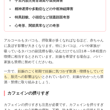
子宮内胎児発育遅延や成長障害
精神遅滞や多動症などの中枢神経障害
特異顔貌、小頭症など頭蓋顔面奇形
心奇形、関節異常などの奇形
アルコールもタバコも、摂取量が多くなればなるほど、赤ちゃん
に及ぼす影響が大きくなります。特にタバコは、パパや家族が
吸っているタバコの副流煙を吸い込むだけでも1日1本～5本程度の
喫煙に相当するとされています。妊娠を希望する場合は、パパ・
家族も禁煙に努めてくださいね。
一方で、
妊娠のごく初期で妊娠に気づかず飲酒・喫煙をしていて
も、胎児への影響はない
とされているので、妊娠がわかったら禁
酒・禁煙に取り組みましょう。
カフェインの摂りすぎ
カフェインの摂りすぎも注意が必要です。カフェインを摂りすぎ
ると、めまいや心拍数の増加、下痢、吐き気といった症状を引き