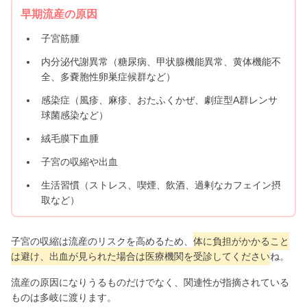
早期流産の原因
子宮筋腫
内分泌代謝異常（糖尿病、甲状腺機能異常、黄体機能不
全、多嚢胞性卵巣症候群など）
感染症（風疹、麻疹、おたふくかぜ、劇症型A群レンサ
球菌感染など）
絨毛膜下血腫
子宮の収縮や出血
生活習慣（ストレス、喫煙、飲酒、過剰なカフェイン摂
取など）
子宮の収縮は流産のリスクを高めるため、
体に負担がかかること
は避け、出血が見られた場合は医療機関を受診してください
ね。
流産の原因になりうるものだけでなく、関連性が指摘されている
ものは多岐に渡ります。