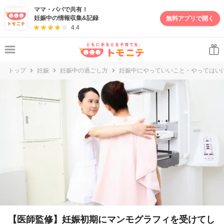
妊娠・出産・子育て情報サイト | トモニテ
ママ・パパで共有！
妊娠中の情報収集&記録
無料アプリで開く
4.4
トップ
妊娠
妊娠中の過ごし方
妊娠中にやっていいこと・やってはい
【医師監修】妊娠初期にマンモグラフィを受けてし