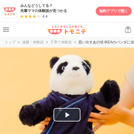
妊娠・出産・子育て情報サイト | トモニテ
みんなどうしてる？
先輩ママの体験談が見つかる
無料アプリで開く
4.4
トップ
連載・体験談
子育て体験談
思い出すあの頃 IKEAのパンダに涙
P