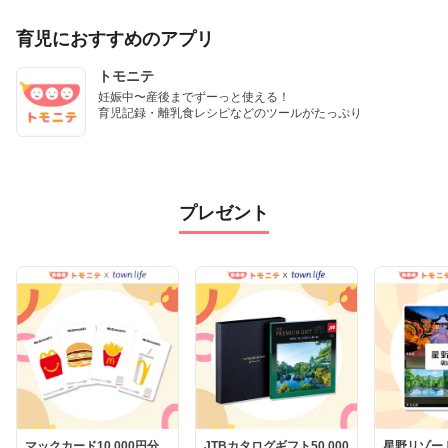
育児におすすめのアプリ
トモニテ
妊娠中〜産後までずーっと使える！

育児記録・離乳食レシピなどのツールがたっぷり
プレゼント
マックカード10,000円分
JTBカタログギフト50,000
星野リゾー