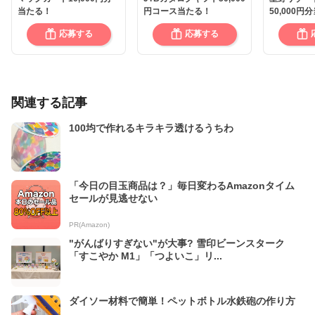
当たる！
円コース当たる！
50,000円
応募する
応募する
関連する記事
100均で作れるキラキラ透けるうちわ
「今日の目玉商品は？」毎日変わるAmazonタイム
セールが見逃せない
PR(Amazon)
"がんばりすぎない"が大事? 雪印ビーンスターク
「すこやか M1」「つよいこ」リ...
ダイソー材料で簡単！ペットボトル水鉄砲の作り方