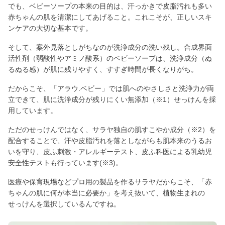
でも、ベビーソープの本来の目的は、汗っかきで皮脂汚れも多い
赤ちゃんの肌を清潔にしてあげること。これこそが、正しいスキ
ンケアの大切な基本です。
そして、案外見落としがちなのが洗浄成分の洗い残し。合成界面
活性剤（弱酸性やアミノ酸系）のベビーソープは、洗浄成分（ぬ
るぬる感）が肌に残りやすく、すすぎ時間が長くなりがち。
だからこそ、「アラウ.ベビー」では肌へのやさしさと洗浄力が両
立できて、肌に洗浄成分が残りにくい無添加（※1）せっけんを採
用しています。
ただのせっけんではなく、サラヤ独自の肌すこやか成分（※2）を
配合することで、汗や皮脂汚れを落としながらも肌本来のうるお
いを守り、皮ふ刺激・アレルギーテスト、皮ふ科医による乳幼児
安全性テストも行っています(※3)。
医療や保育現場などプロ用の製品を作るサラヤだからこそ、「赤
ちゃんの肌に何が本当に必要か」を考え抜いて、植物生まれの
せっけんを選択しているんですね。