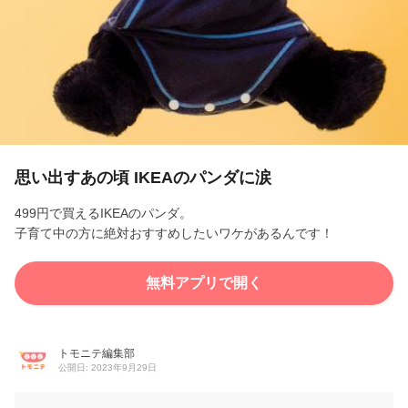
l
a
y
V
i
思い出すあの頃 IKEAのパンダに涙
d
499円で買えるIKEAのパンダ。
子育て中の方に絶対おすすめしたいワケがあるんです！
e
o
無料アプリで開く
トモニテ編集部
公開日: 2023年9月29日