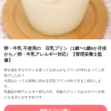
l
a
y
V
i
卵・牛乳 不使用の 豆乳プリン（1歳〜1歳6か月頃
から／卵・牛乳アレルギー対応）【管理栄養士監
d
修】
e
卵を使わずゼラチンを使ってなめらかなプリンが作れるってご存
知でしたか？
o
今回はとっても簡単に作れる豆乳プリンの作り方をご紹介しま
す。
乳製品や卵アレルギー持ちの方、市販のプリンではカロリーが気
になる方におすすめです。
無料アプリで開く