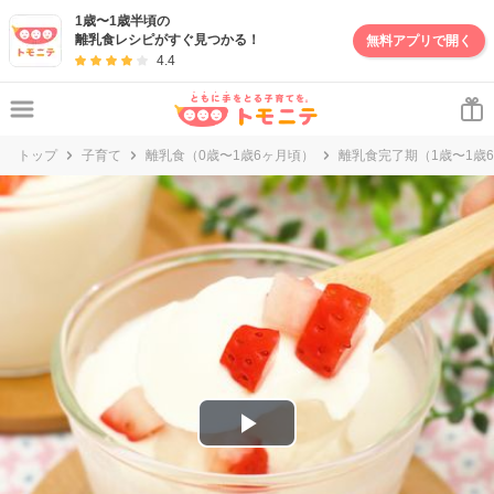
妊娠・出産・子育て情報サイト | トモニテ
1歳〜1歳半頃の
離乳食レシピがすぐ見つかる！
無料アプリで開く
4.4
トップ
子育て
離乳食（0歳〜1歳6ヶ月頃）
離乳食完了期（1歳〜1歳
P