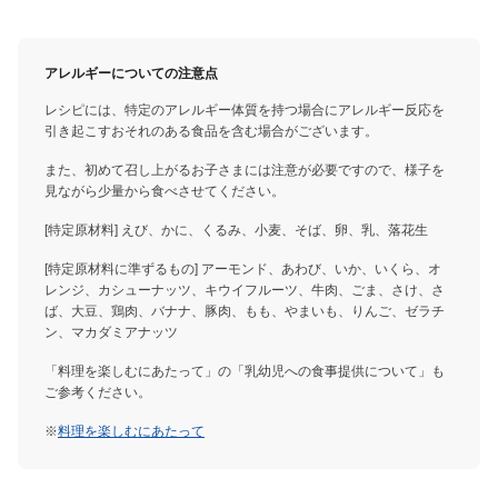
アレルギーについての注意点
レシピには、特定のアレルギー体質を持つ場合にアレルギー反応を
引き起こすおそれのある食品を含む場合がございます。
また、初めて召し上がるお子さまには注意が必要ですので、様子を
見ながら少量から食べさせてください。
[特定原材料] えび、かに、くるみ、小麦、そば、卵、乳、落花生
[特定原材料に準ずるもの] アーモンド、あわび、いか、いくら、オ
レンジ、カシューナッツ、キウイフルーツ、牛肉、ごま、さけ、さ
ば、大豆、鶏肉、バナナ、豚肉、もも、やまいも、りんご、ゼラチ
ン、マカダミアナッツ
「料理を楽しむにあたって」の「乳幼児への食事提供について」も
ご参考ください。
※
料理を楽しむにあたって