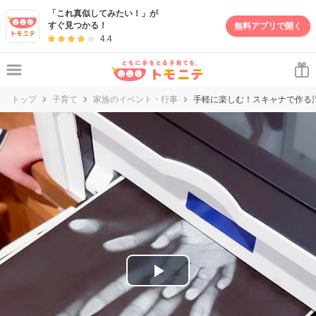
妊娠・出産・子育て情報サイト | トモニテ
「これ真似してみたい！」が
すぐ見つかる！
無料アプリで開く
4.4
トップ
子育て
家族のイベント・行事
手軽に楽しむ！スキャナで作る
P