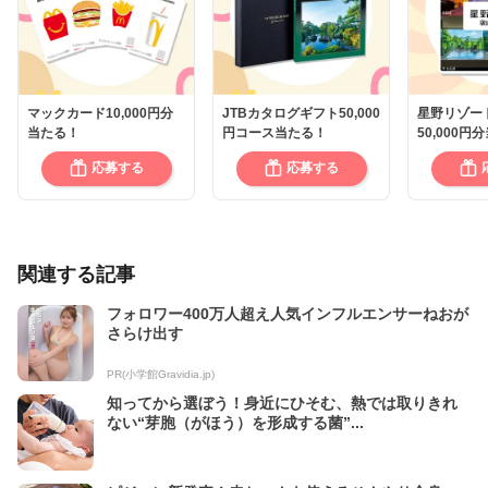
マックカード10,000円分
JTBカタログギフト50,000
星野リゾー
当たる！
円コース当たる！
50,000円
応募する
応募する
関連する記事
フォロワー400万人超え人気インフルエンサーねおが
さらけ出す
PR(小学館Gravidia.jp)
知ってから選ぼう！身近にひそむ、熱では取りきれ
ない“芽胞（がほう）を形成する菌”...