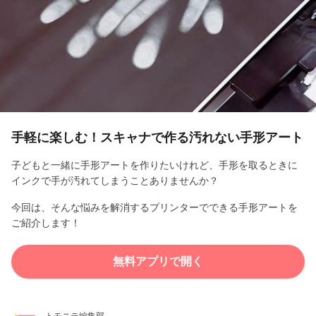
l
a
y
V
i
手軽に楽しむ！スキャナで作る汚れない手形アート
d
子どもと一緒に手形アートを作りたいけれど、手形を取るときに
インクで手が汚れてしまうことありませんか？
e
今回は、そんな悩みを解消するプリンターでできる手形アートを
o
ご紹介します！
無料アプリで開く
トモニテ編集部