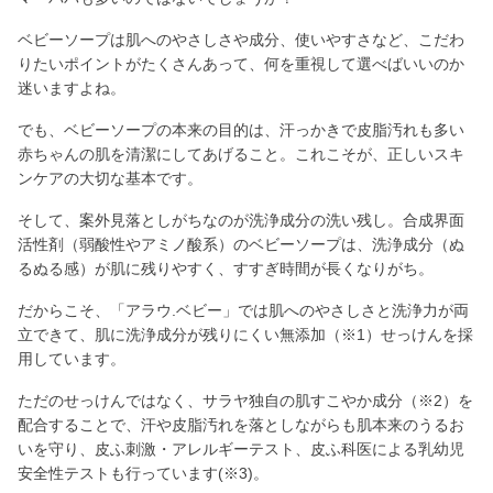
ベビーソープは肌へのやさしさや成分、使いやすさなど、こだわ
りたいポイントがたくさんあって、何を重視して選べばいいのか
迷いますよね。
でも、ベビーソープの本来の目的は、汗っかきで皮脂汚れも多い
赤ちゃんの肌を清潔にしてあげること。これこそが、正しいスキ
ンケアの大切な基本です。
そして、案外見落としがちなのが洗浄成分の洗い残し。合成界面
活性剤（弱酸性やアミノ酸系）のベビーソープは、洗浄成分（ぬ
るぬる感）が肌に残りやすく、すすぎ時間が長くなりがち。
だからこそ、「アラウ.ベビー」では肌へのやさしさと洗浄力が両
立できて、肌に洗浄成分が残りにくい無添加（※1）せっけんを採
用しています。
ただのせっけんではなく、サラヤ独自の肌すこやか成分（※2）を
配合することで、汗や皮脂汚れを落としながらも肌本来のうるお
いを守り、皮ふ刺激・アレルギーテスト、皮ふ科医による乳幼児
安全性テストも行っています(※3)。