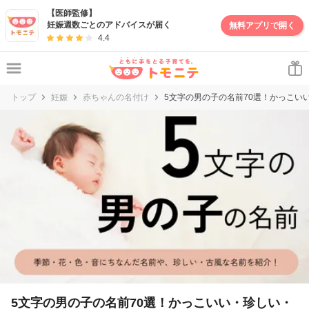
妊娠・出産・子育て情報サイト | トモニテ
【医師監修】
妊娠週数ごとのアドバイスが届く
無料アプリで開く
4.4
トップ
妊娠
赤ちゃんの名付け
5文字の男の子の名前70選！かっこい
5文字の男の子の名前70選！かっこいい・珍しい・