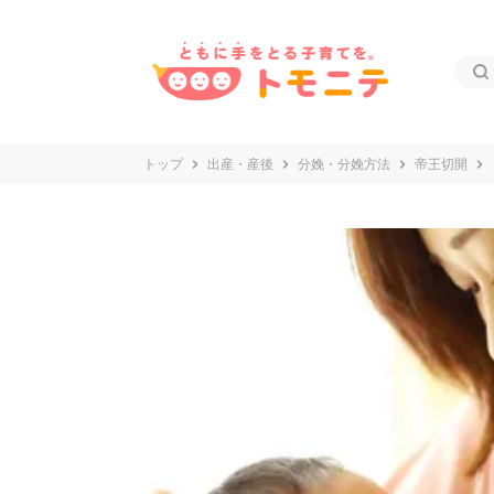
トップ
出産・産後
分娩・分娩方法
帝王切開