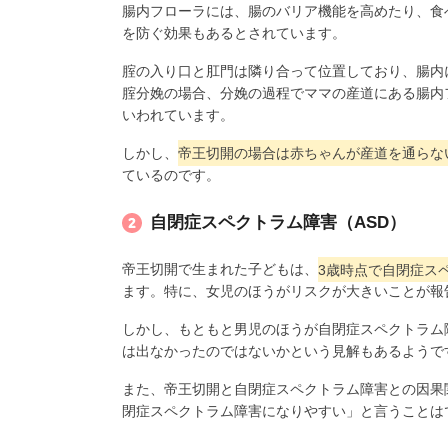
腸内フローラには、腸のバリア機能を高めたり、食
を防ぐ効果もあるとされています。
腟の入り口と肛門は隣り合って位置しており、腸内
腟分娩の場合、分娩の過程でママの産道にある腸内
いわれています。
しかし、
帝王切開の場合は赤ちゃんが産道を通らな
ているのです。
自閉症スペクトラム障害（ASD）
帝王切開で生まれた子どもは、
3歳時点で自閉症ス
ます。特に、女児のほうがリスクが大きいことが報
しかし、もともと男児のほうが自閉症スペクトラム
は出なかったのではないかという見解もあるようで
また、帝王切開と自閉症スペクトラム障害との因果
閉症スペクトラム障害になりやすい」と言うことは