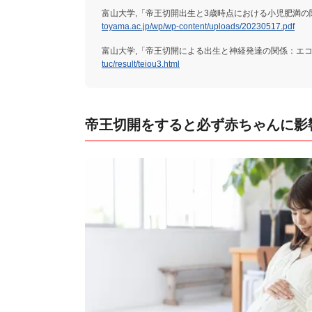
富山大学,「帝王切開出生と3歳時点における小児肥満の関係：
toyama.ac.jp/wp/wp-content/uploads/20230517.pdf
富山大学,「帝王切開による出生と神経発達の関係：エコチル調
tuc/result/teiou3.html
帝王切開をすると必ず赤ちゃんに影