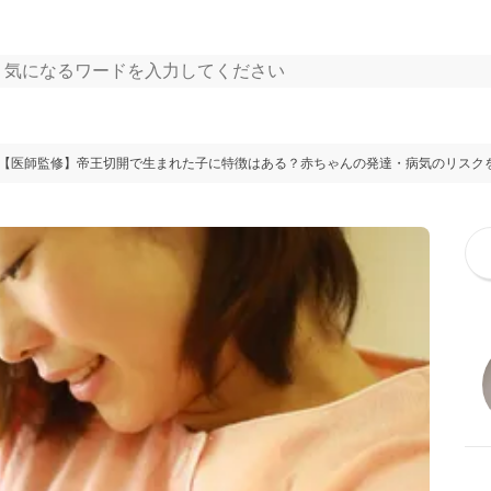
【医師監修】帝王切開で生まれた子に特徴はある？赤ちゃんの発達・病気のリスク