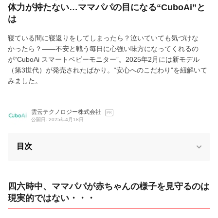
体力が持たない…ママパパの目になる“CuboAi”と
は
寝ている間に寝返りをしてしまったら？泣いていても気づけな
かったら？——不安と戦う毎日に心強い味方になってくれるの
が“CuboAi スマートベビーモニター”。2025年2月には新モデル
（第3世代）が発売されたばかり。“安心へのこだわり”を紐解いて
みました。
雲云テクノロジー株式会社
PR
公開日: 2025年4月18日
目次
四六時中、ママパパが赤ちゃんの様子を見守るのは
現実的ではない・・・