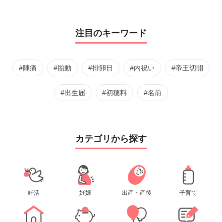
注目のキーワード
#陣痛
#胎動
#排卵日
#内祝い
#帝王切開
#出生届
#初穂料
#名前
カテゴリから探す
妊活
妊娠
出産・産後
子育て