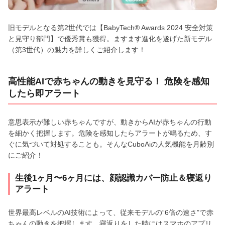
旧モデルとなる第2世代では【BabyTech®️ Awards 2024 安全対策
と見守り部門】で優秀賞も獲得。ますます進化を遂げた新モデル
（第3世代）の魅力を詳しくご紹介します！
高性能AIで赤ちゃんの動きを見守る！ 危険を感知
したら即アラート
意思表示が難しい赤ちゃんですが、動きからAIが赤ちゃんの行動
を細かく把握します。危険を感知したらアラートが鳴るため、す
ぐに気づいて対処することも。そんなCuboAiの人気機能を月齢別
にご紹介！
生後1ヶ月〜6ヶ月には、顔認識カバー防止＆寝返り
アラート
世界最高レベルのAI技術によって、従来モデルの“6倍の速さ”で赤
ちゃんの動きを把握します。寝返りをした時にはスマホのアプリ