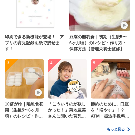
印刷できる新機能が登場！ ア
豆腐の離乳食｜初期（生後5〜
プリの育児記録を紙で残せま
6ヶ月頃）のレシピ・作り方・
す！
保存方法【管理栄養士監修】
3
4
5
10倍がゆ｜離乳食初
「こういうのが欲し
節約のために、口座
期（生後5〜6ヶ月
かった！」菊地亜美
を「増やす」！？
頃）のレシピ・作り
さんに聞いた育児
ATM・振込手数料の
方・保存方法【管理
の”リアルな本音”
ムダを減らす新しい
栄養士監修】
家計管理術
もっと見る