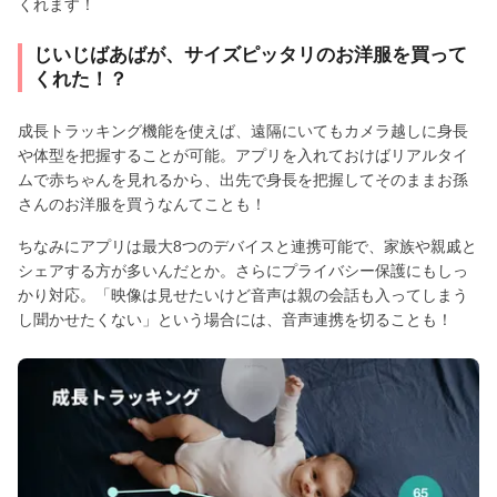
くれます！
じいじばあばが、サイズピッタリのお洋服を買って
くれた！？
成長トラッキング機能を使えば、遠隔にいてもカメラ越しに身長
や体型を把握することが可能。アプリを入れておけばリアルタイ
ムで赤ちゃんを見れるから、出先で身長を把握してそのままお孫
さんのお洋服を買うなんてことも！
ちなみにアプリは最大8つのデバイスと連携可能で、家族や親戚と
シェアする方が多いんだとか。さらにプライバシー保護にもしっ
かり対応。「映像は見せたいけど音声は親の会話も入ってしまう
し聞かせたくない」という場合には、音声連携を切ることも！