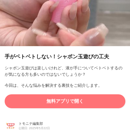
l
a
y
V
i
手がベトベトしない！シャボン玉遊びの工夫
d
シャボン玉遊びは楽しいけれど、液が手についてベトベトするの
が気になる方も多いのではないでしょうか？
e
今回は、そんな悩みを解決する裏技をご紹介します。
o
無料アプリで開く
トモニテ編集部
公開日: 2025年5月22日