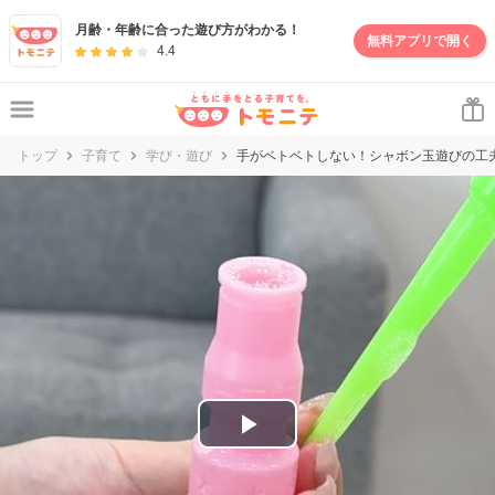
妊娠・出産・子育て情報サイト | トモニテ
月齢・年齢に合った遊び方がわかる！
無料アプリで開く
4.4
トップ
子育て
学び・遊び
手がベトベトしない！シャボン玉遊びの工
P