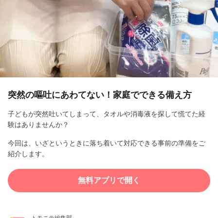
l
a
y
V
i
突然の嘔吐にあわてない！家庭でできる備え方
d
子どもが突然吐いてしまって、タオルや消毒液を探して慌てた経
験はありませんか？
e
今回は、いざというときに落ち着いて対応できる事前の準備をご
o
紹介します。
無料アプリで開く
トモニテ編集部