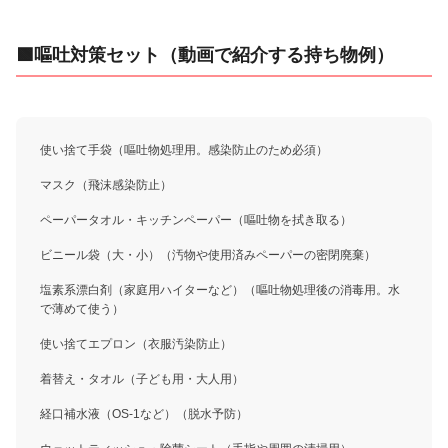
🟩嘔吐対策セット（動画で紹介する持ち物例）
使い捨て手袋（嘔吐物処理用。感染防止のため必須）
マスク（飛沫感染防止）
ペーパータオル・キッチンペーパー（嘔吐物を拭き取る）
ビニール袋（大・小）（汚物や使用済みペーパーの密閉廃棄）
塩素系漂白剤（家庭用ハイターなど）（嘔吐物処理後の消毒用。水
で薄めて使う）
使い捨てエプロン（衣服汚染防止）
着替え・タオル（子ども用・大人用）
経口補水液（OS-1など）（脱水予防）