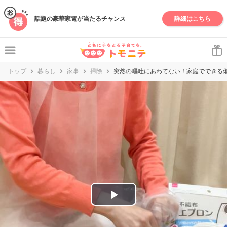
妊娠・出産・子育て情報サイト | トモニテ
話題の豪華家電が当たるチャンス
詳細はこちら
トップ
暮らし
家事
掃除
突然の嘔吐にあわてない！家庭でできる
P