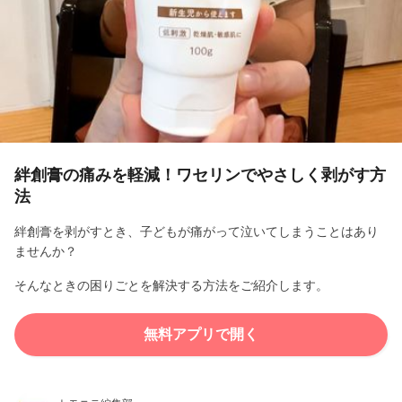
l
a
y
V
i
絆創膏の痛みを軽減！ワセリンでやさしく剥がす方
法
d
絆創膏を剥がすとき、子どもが痛がって泣いてしまうことはあり
e
ませんか？
o
そんなときの困りごとを解決する方法をご紹介します。
無料アプリで開く