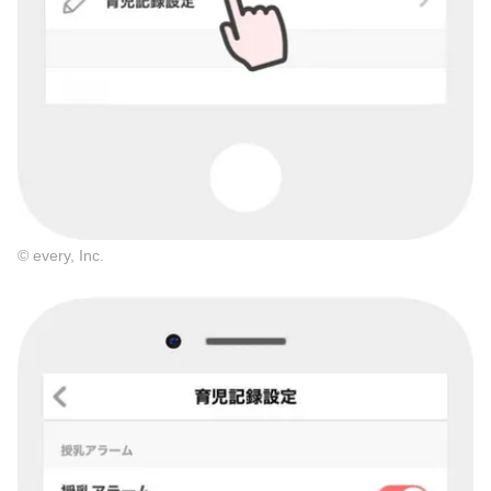
© every, Inc.