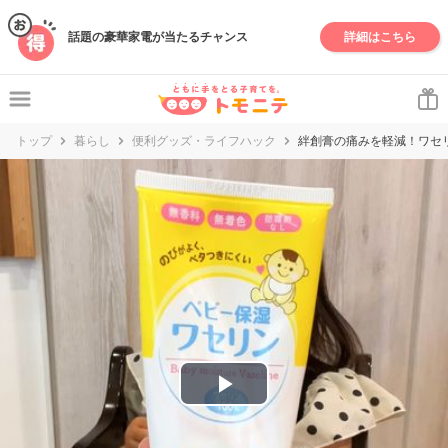
妊娠・出産・子育て情報サイト | トモニテ
話題の豪華家電が当たるチャンス
詳細はこちら
トップ
暮らし
便利グッズ・ライフハック
絆創膏の痛みを軽減！ワセ
P