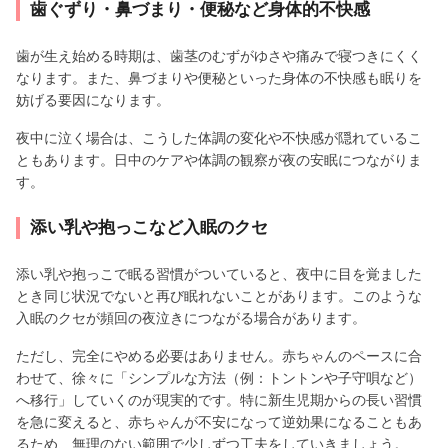
歯ぐずり・鼻づまり・便秘など身体的不快感
歯が生え始める時期は、歯茎のむずがゆさや痛みで寝つきにくく
なります。また、鼻づまりや便秘といった身体の不快感も眠りを
妨げる要因になります。
夜中に泣く場合は、こうした体調の変化や不快感が隠れているこ
ともあります。日中のケアや体調の観察が夜の安眠につながりま
す。
添い乳や抱っこなど入眠のクセ
添い乳や抱っこで眠る習慣がついていると、夜中に目を覚ました
とき同じ状況でないと再び眠れないことがあります。このような
入眠のクセが頻回の夜泣きにつながる場合があります。
ただし、完全にやめる必要はありません。赤ちゃんのペースに合
わせて、徐々に「シンプルな方法（例：トントンや子守唄など）
へ移行」していくのが現実的です。特に新生児期からの長い習慣
を急に変えると、赤ちゃんが不安になって逆効果になることもあ
るため、無理のない範囲で少しずつ工夫をしていきましょう。