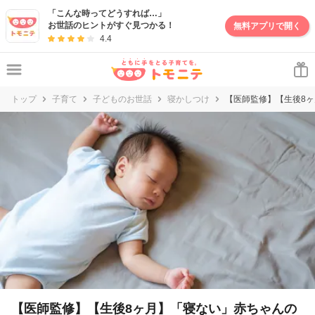
妊娠・出産・子育て情報サイト | トモニテ
「こんな時ってどうすれば…」
お世話のヒントがすぐ見つかる！
無料アプリで開く
4.4
トップ
子育て
子どものお世話
寝かしつけ
【医師監修】【生後8
【医師監修】【生後8ヶ月】「寝ない」赤ちゃんの