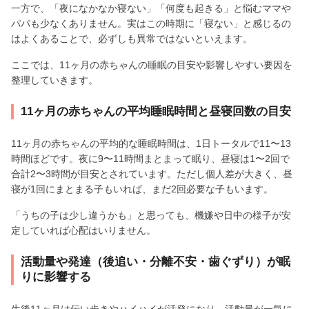
一方で、「夜になかなか寝ない」「何度も起きる」と悩むママや
パパも少なくありません。実はこの時期に「寝ない」と感じるの
はよくあることで、必ずしも異常ではないといえます。
ここでは、11ヶ月の赤ちゃんの睡眠の目安や影響しやすい要因を
整理していきます。
11ヶ月の赤ちゃんの平均睡眠時間と昼寝回数の目安
11ヶ月の赤ちゃんの平均的な睡眠時間は、1日トータルで11〜13
時間ほどです。夜に9〜11時間まとまって眠り、昼寝は1〜2回で
合計2〜3時間が目安とされています。ただし個人差が大きく、昼
寝が1回にまとまる子もいれば、まだ2回必要な子もいます。
「うちの子は少し違うかも」と思っても、機嫌や日中の様子が安
定していれば心配はいりません。
活動量や発達（後追い・分離不安・歯ぐずり）が眠
りに影響する
生後11ヶ月は伝い歩きやハイハイが活発になり、活動量が一気に