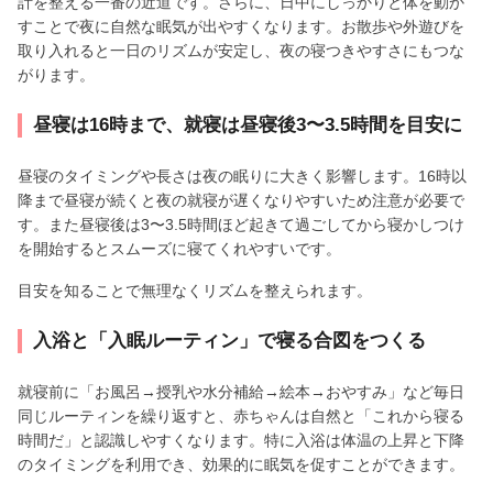
計を整える一番の近道です。さらに、日中にしっかりと体を動か
すことで夜に自然な眠気が出やすくなります。お散歩や外遊びを
取り入れると一日のリズムが安定し、夜の寝つきやすさにもつな
がります。
昼寝は16時まで、就寝は昼寝後3〜3.5時間を目安に
昼寝のタイミングや長さは夜の眠りに大きく影響します。16時以
降まで昼寝が続くと夜の就寝が遅くなりやすいため注意が必要で
す。また昼寝後は3〜3.5時間ほど起きて過ごしてから寝かしつけ
を開始するとスムーズに寝てくれやすいです。
目安を知ることで無理なくリズムを整えられます。
入浴と「入眠ルーティン」で寝る合図をつくる
就寝前に「お風呂→授乳や水分補給→絵本→おやすみ」など毎日
同じルーティンを繰り返すと、赤ちゃんは自然と「これから寝る
時間だ」と認識しやすくなります。特に入浴は体温の上昇と下降
のタイミングを利用でき、効果的に眠気を促すことができます。