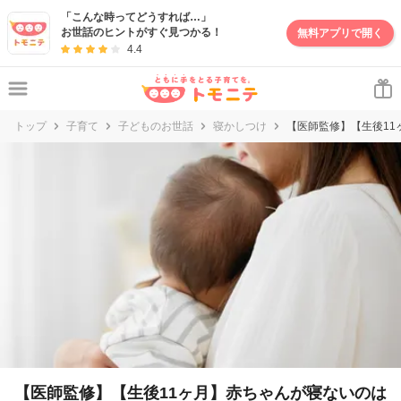
妊娠・出産・子育て情報サイト | トモニテ
「こんな時ってどうすれば…」
お世話のヒントがすぐ見つかる！
無料アプリで開く
4.4
トップ
子育て
子どものお世話
寝かしつけ
【医師監修】【生後1
【医師監修】【生後11ヶ月】赤ちゃんが寝ないのは