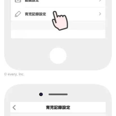
© every, Inc.