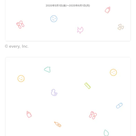
© every, Inc.