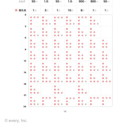
© every, Inc.