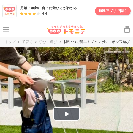
妊娠・出産・子育て情報サイト | トモニテ
月齢・年齢に合った遊び方がわかる！
無料アプリで開く
4.4
トップ
子育て
学び・遊び
材料4つで簡単！ジャンボシャボン玉遊び
P