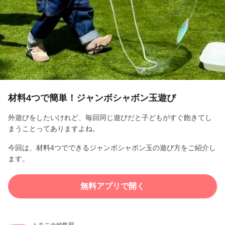
l
a
y
V
i
材料4つで簡単！ジャンボシャボン玉遊び
d
外遊びをしたいけれど、毎回同じ遊びだと子どもがすぐ飽きてし
まうことってありますよね。
e
今回は、材料4つでできるジャンボシャボン玉の遊び方をご紹介し
o
ます。
無料アプリで開く
トモニテ編集部