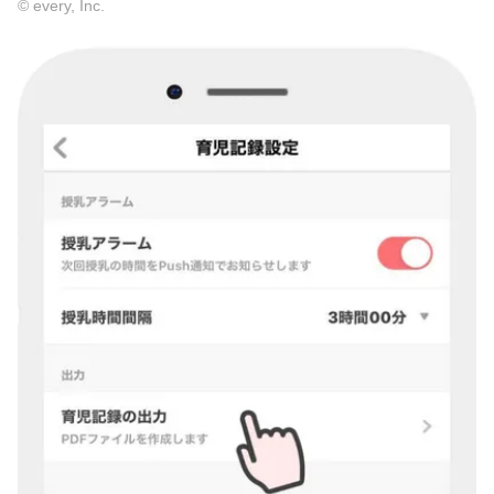
© every, Inc.