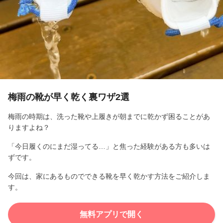
l
a
y
V
i
梅雨の靴が早く乾く裏ワザ2選
d
梅雨の時期は、洗った靴や上履きが朝までに乾かず困ることがあ
りますよね？
e
「今日履くのにまだ湿ってる…」と焦った経験がある方も多いは
o
ずです。
今回は、家にあるものでできる靴を早く乾かす方法をご紹介しま
す。
無料アプリで開く