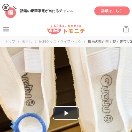
妊娠・出産・子育て情報サイト | トモニテ
話題の豪華家電が当たるチャンス
詳細はこちら
トップ
暮らし
便利グッズ・ライフハック
梅雨の靴が早く乾く裏ワザ
P