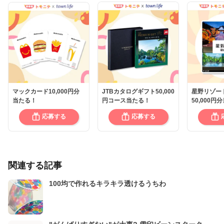
マックカード10,000円分
JTBカタログギフト50,000
星野リゾー
当たる！
円コース当たる！
50,000円
応募する
応募する
関連する記事
100均で作れるキラキラ透けるうちわ