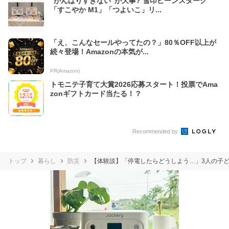
"がんばりすぎない"が大事? 雪印ビーンスターク
「すこやか M1」「つよいこ」リ...
「え、こんなセールやってたの？」80％OFF以上が
続々登場！Amazonの本気が...
PR(Amazon)
トモニテ子育て大賞2026応募スタート！投票でAma
zonギフトカード当たる！？
Recommended by
トップ
暮らし
防災
【体験談】「停電したらどうしよう…」3人の子