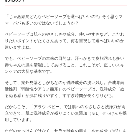
「じゃあ結局どんなベビーソープを選べばいいの?」そう思うマ
マ・パパも多いのではないでしょうか？
ベビーソープは肌へのやさしさや成分、使いやすさなど、こだわ
りたいポイントがたくさんあって、何を重視して選べばいいのか
迷いますよね。
でも、ベビーソープの本来の目的は、汗っかきで皮脂汚れも多い
赤ちゃんの肌を清潔にしてあげること。これこそが、正しいスキ
ンケアの大切な基本です。
そして、案外見落としがちなのが洗浄成分の洗い残し。合成界面
活性剤（弱酸性やアミノ酸系）のベビーソープは、洗浄成分（ぬ
るぬる感）が肌に残りやすく、すすぎ時間が長くなりがち。
だからこそ、「アラウ.ベビー」では肌へのやさしさと洗浄力が両
立できて、肌に洗浄成分が残りにくい無添加（※1）せっけんを採
用しています。
ただのせっけんではなく、サラヤ独自の肌すこやか成分（※2）を