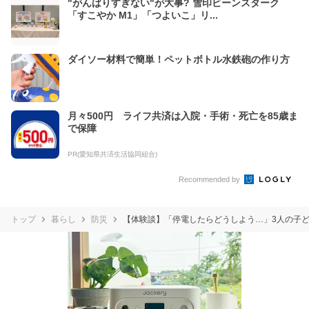
"がんばりすぎない"が大事? 雪印ビーンスターク
「すこやか M1」「つよいこ」リ...
ダイソー材料で簡単！ペットボトル水鉄砲の作り方
月々500円 ライフ共済は入院・手術・死亡を85歳ま
で保障
PR(愛知県共済生活協同組合)
Recommended by
トップ
暮らし
防災
【体験談】「停電したらどうしよう…」3人の子