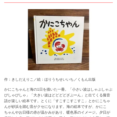
作：きしだえりこ／絵：ほりうちせいいち／くもん出版
かにこちゃんと海の1日を描いた一冊。「小さい波はしゃぷしゃぷ
ぴしゃぴしゃ」「大きい波はどどどどざぶーん」と出てくる擬音
語が楽しい絵本です。とくに「すこすこすこすこ」とかにこちゃ
んが砂浜を踏む音がクセになります。海の絵本ですが、かにこ
ちゃんやお日様の赤が温かみがあり、暖色系のイメージ。夕日が