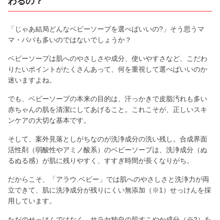
わるの？
「じゃあ結局どんなベビーソープを選べばいいの?」そう思うマ
マ・パパも多いのではないでしょうか？
ベビーソープは肌へのやさしさや成分、使いやすさなど、こだわ
りたいポイントがたくさんあって、何を重視して選べばいいのか
迷いますよね。
でも、ベビーソープの本来の目的は、汗っかきで皮脂汚れも多い
赤ちゃんの肌を清潔にしてあげること。これこそが、正しいスキ
ンケアの大切な基本です。
そして、案外見落としがちなのが洗浄成分の洗い残し。合成界面
活性剤（弱酸性やアミノ酸系）のベビーソープは、洗浄成分（ぬ
るぬる感）が肌に残りやすく、すすぎ時間が長くなりがち。
だからこそ、「アラウ.ベビー」では肌へのやさしさと洗浄力が両
立できて、肌に洗浄成分が残りにくい無添加（※1）せっけんを採
用しています。
ただのせっけんではなく、サラヤ独自の肌すこやか成分（※2）を