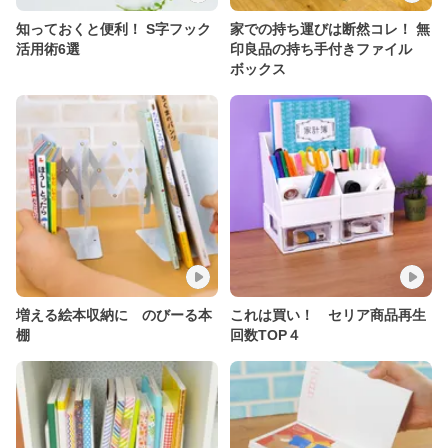
知っておくと便利！ S字フック
家での持ち運びは断然コレ！ 無
活用術6選
印良品の持ち手付きファイル
ボックス
増える絵本収納に のびーる本
これは買い！ セリア商品再生
棚
回数TOP４