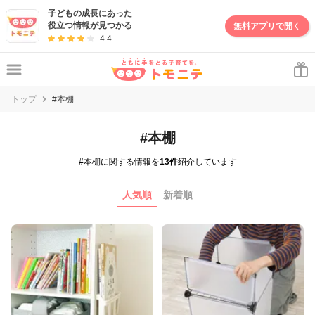
子どもの成長にあった
役立つ情報が見つかる
無料アプリで開く
4.4
トップ
#本棚
#本棚
#本棚に関する情報を
13件
紹介しています
人気順
新着順