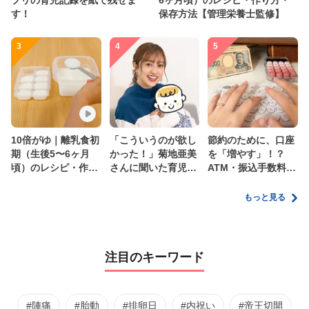
プリの育児記録を紙で残せま
6ヶ月頃）のレシピ・作り方・
す！
保存方法【管理栄養士監修】
3
4
5
10倍がゆ｜離乳食初
「こういうのが欲し
節約のために、口座
期（生後5〜6ヶ月
かった！」菊地亜美
を「増やす」！？
頃）のレシピ・作り
さんに聞いた育児
ATM・振込手数料の
方・保存方法【管理
の”リアルな本音”
ムダを減らす新しい
栄養士監修】
家計管理術
もっと見る
注目のキーワード
#陣痛
#胎動
#排卵日
#内祝い
#帝王切開