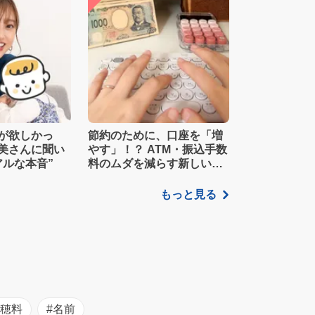
が欲しかっ
節約のために、口座を「増
美さんに聞い
やす」！？ ATM・振込手数
アルな本音”
料のムダを減らす新しい家
計管理術
もっと見る
初穂料
#名前