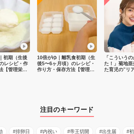
｜初期（生後
10倍がゆ｜離乳食初期（生
「こういうの
）のレシピ・作
後5〜6ヶ月頃）のレシピ・
た！」菊地亜
法【管理栄養
作り方・保存方法【管理栄
た育児の”リ
養士監修】
注目のキーワード
動
#排卵日
#内祝い
#帝王切開
#出生届
#