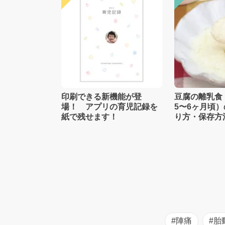
印刷できる新機能が登
豆腐の離乳食
場！ アプリの育児記録を
5〜6ヶ月頃
紙で残せます！
り方・保存方
士監修】
#陣痛
#胎