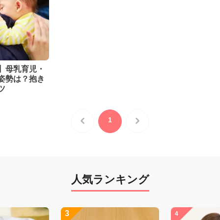
】母乳育児・
姿勢は？抱き
ツ
1
人気ランキング
3
4