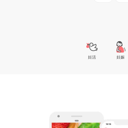
妊活
妊娠