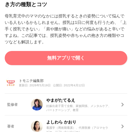
き方の種類とコツ
母乳育児中のママのなかには授乳するときの姿勢について悩んで
いる人もいるかもしれません。授乳は1日に何度も行うため、「上
手く授乳できない」「肩や腰が痛い」などの悩みがあると辛いで
すよね。この記事では、授乳姿勢や赤ちゃんの抱き方の種類やコ
ツなども解説します。
無料アプリで開く
トモニテ編集部
更新日: 2026年5月19日
公開日: 2022年4月12日
やまがたてるえ
監修者
妊娠出産子育て全般、家族関係、メンタルケア、
パートナーシップ、教育
よしわら かおり
著者
看護学（周術期看護）、代替医療（アロマセラ
ピー、リフレクソロジー）