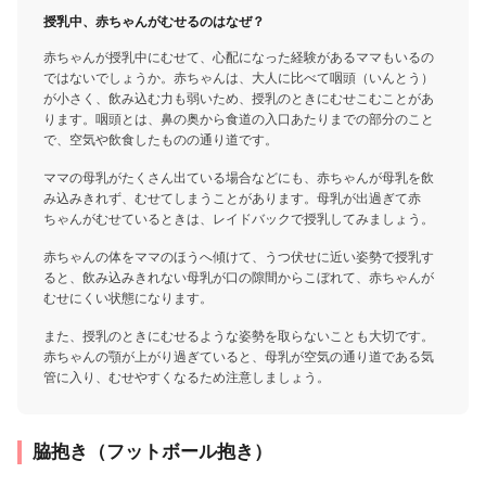
授乳中、赤ちゃんがむせるのはなぜ？
赤ちゃんが授乳中にむせて、心配になった経験があるママもいるの
ではないでしょうか。赤ちゃんは、大人に比べて咽頭（いんとう）
が小さく、飲み込む力も弱いため、授乳のときにむせこむことがあ
ります。咽頭とは、鼻の奥から食道の入口あたりまでの部分のこと
で、空気や飲食したものの通り道です。
ママの母乳がたくさん出ている場合などにも、赤ちゃんが母乳を飲
み込みきれず、むせてしまうことがあります。母乳が出過ぎて赤
ちゃんがむせているときは、レイドバックで授乳してみましょう。
赤ちゃんの体をママのほうへ傾けて、うつ伏せに近い姿勢で授乳す
ると、飲み込みきれない母乳が口の隙間からこぼれて、赤ちゃんが
むせにくい状態になります。
また、授乳のときにむせるような姿勢を取らないことも大切です。
赤ちゃんの顎が上がり過ぎていると、母乳が空気の通り道である気
管に入り、むせやすくなるため注意しましょう。
脇抱き（フットボール抱き）