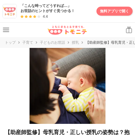
妊娠・出産・子育て情報サイト | トモニテ
「こんな時ってどうすれば…」
お世話のヒントがすぐ見つかる！
無料アプリで開く
4.4
トップ
子育て
子どものお世話
授乳
【助産師監修】母乳育児・正
【助産師監修】母乳育児・正しい授乳の姿勢は？抱