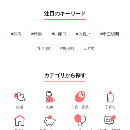
注目のキーワード
#陣痛
#胎動
#排卵日
#内祝い
#帝王切開
#出生届
#初穂料
#名前
カテゴリから探す
妊活
妊娠
出産・産後
子育て