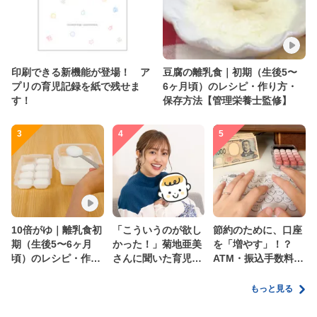
印刷できる新機能が登場！ ア
豆腐の離乳食｜初期（生後5〜
プリの育児記録を紙で残せま
6ヶ月頃）のレシピ・作り方・
す！
保存方法【管理栄養士監修】
3
4
5
10倍がゆ｜離乳食初
「こういうのが欲し
節約のために、口座
期（生後5〜6ヶ月
かった！」菊地亜美
を「増やす」！？
頃）のレシピ・作り
さんに聞いた育児
ATM・振込手数料の
方・保存方法【管理
の”リアルな本音”
ムダを減らす新しい
栄養士監修】
家計管理術
もっと見る