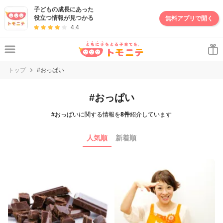
子どもの成長にあった
役立つ情報が見つかる
無料アプリで開く
4.4
トップ
#おっぱい
#おっぱい
#おっぱいに関する情報を
8件
紹介しています
人気順
新着順