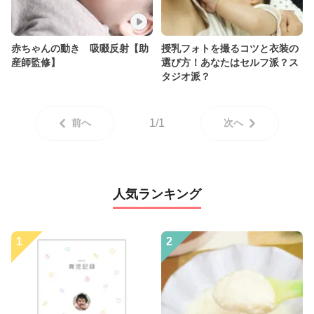
赤ちゃんの動き 吸啜反射【助
授乳フォトを撮るコツと衣装の
産師監修】
選び方！あなたはセルフ派？ス
タジオ派？
前へ
1/1
次へ
人気ランキング
1
2