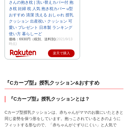
さんの抱き枕 | 洗い替えカバー付 抱
き枕 妊婦 枕 人気 抱き枕カバー u型
おすすめ 清潔 洗える おしゃれ 授乳
クッション 出産祝い クッション 可
愛い プレゼント 日本製 ランキング
使い方 暮らしーど
価格：6930円（税別、送料別)
(2021/9/13
時点)
楽天で購入
『Cカーブ型』授乳クッション&おすすめ
『Cカーブ型』授乳クッションとは？
Cカーブ型授乳クッションは、赤ちゃんがママのお腹にいたときと
同じ姿勢を保つ形をしています。抱っこされているときのように
フィットする形なので、「赤ちゃんがぐずりにくい」と人気で