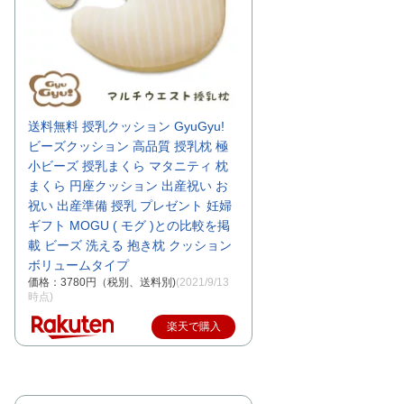
送料無料 授乳クッション GyuGyu!
ビーズクッション 高品質 授乳枕 極
小ビーズ 授乳まくら マタニティ 枕
まくら 円座クッション 出産祝い お
祝い 出産準備 授乳 プレゼント 妊婦
ギフト MOGU ( モグ )との比較を掲
載 ビーズ 洗える 抱き枕 クッション
ボリュームタイプ
価格：3780円（税別、送料別)
(2021/9/13
時点)
楽天で購入