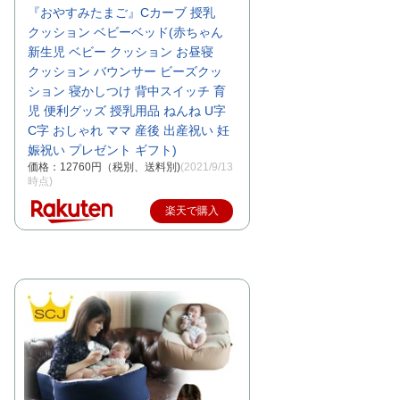
『おやすみたまご』Cカーブ 授乳
クッション ベビーベッド(赤ちゃん
新生児 ベビー クッション お昼寝
クッション バウンサー ビーズクッ
ション 寝かしつけ 背中スイッチ 育
児 便利グッズ 授乳用品 ねんね U字
C字 おしゃれ ママ 産後 出産祝い 妊
娠祝い プレゼント ギフト)
価格：12760円（税別、送料別)
(2021/9/13
時点)
楽天で購入