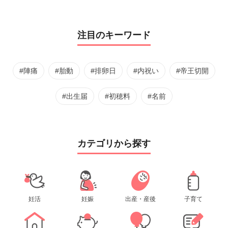
注目のキーワード
#陣痛
#胎動
#排卵日
#内祝い
#帝王切開
#出生届
#初穂料
#名前
カテゴリから探す
妊活
妊娠
出産・産後
子育て