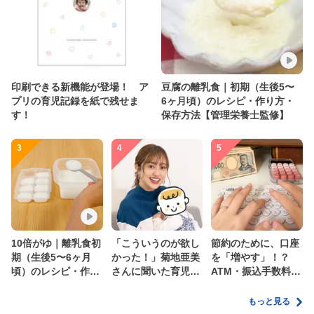
印刷できる新機能が登場！ ア
豆腐の離乳食｜初期（生後5〜
プリの育児記録を紙で残せま
6ヶ月頃）のレシピ・作り方・
す！
保存方法【管理栄養士監修】
3
4
5
10倍がゆ｜離乳食初
「こういうのが欲し
節約のために、口座
期（生後5〜6ヶ月
かった！」菊地亜美
を「増やす」！？
頃）のレシピ・作り
さんに聞いた育児
ATM・振込手数料の
方・保存方法【管理
の”リアルな本音”
ムダを減らす新しい
栄養士監修】
家計管理術
もっと見る