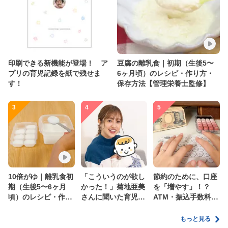
印刷できる新機能が登場！ ア
豆腐の離乳食｜初期（生後5〜
プリの育児記録を紙で残せま
6ヶ月頃）のレシピ・作り方・
す！
保存方法【管理栄養士監修】
3
4
5
10倍がゆ｜離乳食初
「こういうのが欲し
節約のために、口座
期（生後5〜6ヶ月
かった！」菊地亜美
を「増やす」！？
頃）のレシピ・作り
さんに聞いた育児
ATM・振込手数料の
方・保存方法【管理
の”リアルな本音”
ムダを減らす新しい
栄養士監修】
家計管理術
もっと見る