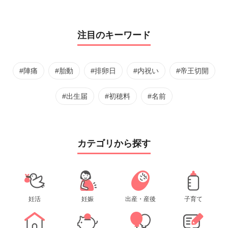
注目のキーワード
#陣痛
#胎動
#排卵日
#内祝い
#帝王切開
#出生届
#初穂料
#名前
カテゴリから探す
妊活
妊娠
出産・産後
子育て