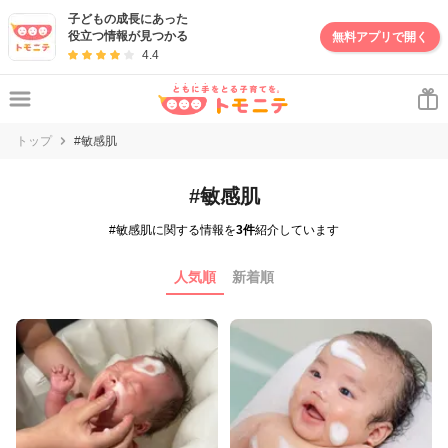
子どもの成長にあった
役立つ情報が見つかる
無料アプリで開く
4.4
トップ
#敏感肌
#敏感肌
#敏感肌に関する情報を
3件
紹介しています
人気順
新着順