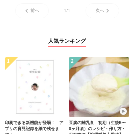
前へ
1/1
次へ
人気ランキング
1
2
印刷できる新機能が登場！ ア
豆腐の離乳食｜初期（生後5〜
プリの育児記録を紙で残せま
6ヶ月頃）のレシピ・作り方・