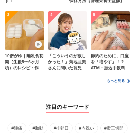
す！
保存方法【管理栄養士監修】
3
4
5
10倍がゆ｜離乳食初
「こういうのが欲し
節約のために、口座
期（生後5〜6ヶ月
かった！」菊地亜美
を「増やす」！？
頃）のレシピ・作り
さんに聞いた育児
ATM・振込手数料の
方・保存方法【管理
の”リアルな本音”
ムダを減らす新しい
栄養士監修】
家計管理術
もっと見る
注目のキーワード
#陣痛
#胎動
#排卵日
#内祝い
#帝王切開