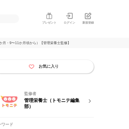
プレゼント
ログイン
新規登録
か月・9〜11か月頃から）【管理栄養士監修】
お気に入り
監修者
管理栄養士（トモニテ編集
部）
ーワード