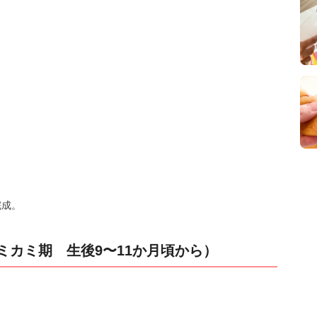
。
完成。
ミカミ期 生後9〜11か月頃から）