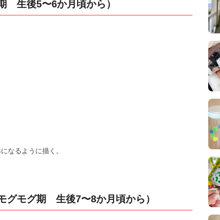
期 生後5〜6か月頃から）
形になるように描く。
モグモグ期 生後7〜8か月頃から）