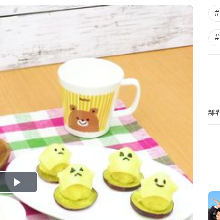
離
P
l