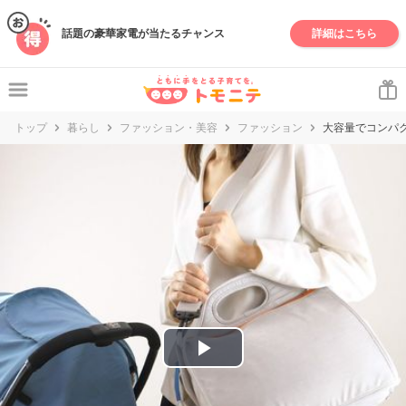
妊娠・出産・子育て情報サイト | トモニテ
話題の豪華家電が当たるチャンス
詳細はこちら
トップ
暮らし
ファッション・美容
ファッション
大容量でコンパ
P