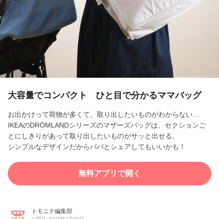
l
a
y
V
i
大容量でコンパクト ひと目で分かるママバッグ
d
お出かけって荷物が多くて、取り出したいものがわからない…
IKEAのDRÖMLANDシリーズのマザーズバッグは、セクションご
e
とにしきりがあって取り出したいものがサッと出せる。
シンプルなデザインだからパパとシェアしてもいいかも！
o
無料アプリで開く
トモニテ編集部
公開日: 2019年7月30日