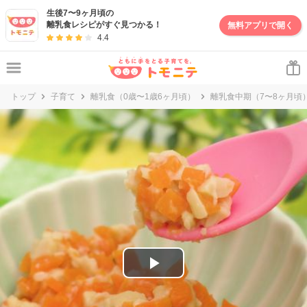
妊娠・出産・子育て情報サイト | トモニテ
生後7〜9ヶ月頃の
離乳食レシピがすぐ見つかる！
無料アプリで開く
4.4
トップ
子育て
離乳食（0歳〜1歳6ヶ月頃）
離乳食中期（7〜8ヶ月頃
P