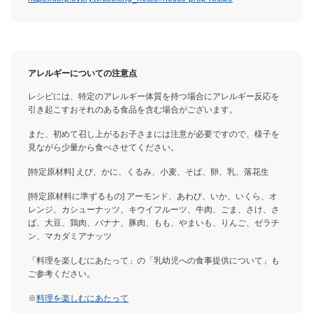
アレルギーについての注意点
レシピには、特定のアレルギー体質を持つ場合にアレルギー反応を
引き起こすおそれのある食品を含む場合がございます。
また、初めて召し上がるお子さまには注意が必要ですので、様子を
見ながら少量から食べさせてください。
[特定原材料] えび、かに、くるみ、小麦、そば、卵、乳、落花生
[特定原材料に準ずるもの] アーモンド、あわび、いか、いくら、オ
レンジ、カシューナッツ、キウイフルーツ、牛肉、ごま、さけ、さ
ば、大豆、鶏肉、バナナ、豚肉、もも、やまいも、りんご、ゼラチ
ン、マカダミアナッツ
「料理を楽しむにあたって」の「乳幼児への食事提供について」も
ご参考ください。
※
料理を楽しむにあたって