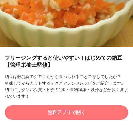
l
a
y
V
i
フリージングすると使いやすい！はじめての納豆
【管理栄養士監修】
d
納豆は離乳食モグモグ期から食べられることご存じでしたか？
e
冷凍してからカットするテクとアレンジレシピをご紹介します。
納豆にはタンパク質・ビタミンK・食物繊維・鉄分などが多く含ま
o
れています！
無料アプリで開く