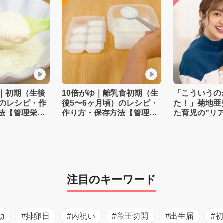
｜初期（生後
10倍がゆ｜離乳食初期（生
「こういうの
）のレシピ・作
後5〜6ヶ月頃）のレシピ・
た！」菊地亜
法【管理栄養
作り方・保存方法【管理栄
た育児の”リ
養士監修】
注目のキーワード
動
#排卵日
#内祝い
#帝王切開
#出生届
#