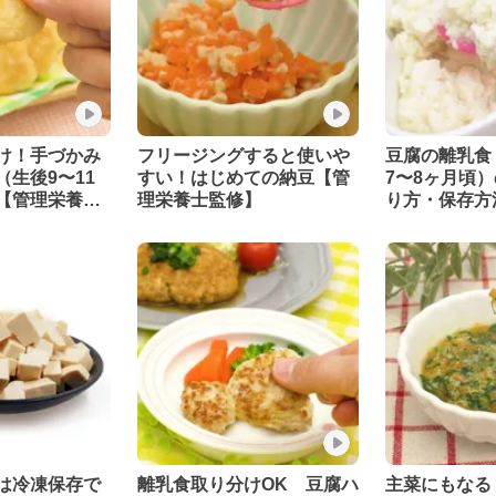
け！手づかみ
フリージングすると使いや
豆腐の離乳食
生後9〜11
すい！はじめての納豆【管
7〜8ヶ月頃
【管理栄養士
理栄養士監修】
り方・保存方
士監修】
は冷凍保存で
離乳食取り分けOK 豆腐ハ
主菜にもなる