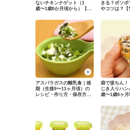
ないチキンナゲット（1
きる？ボソボ
歳〜1歳6か月頃から）【管
やコツは？【
理栄養士監修】
修】
アスパラガスの離乳食｜後
袋で楽ちん！
期（生後9〜11ヶ月頃）の
じき入りハン
レシピ・作り方・保存方法
歳〜1歳6ヶ
【管理栄養士監修】
理栄養士監修