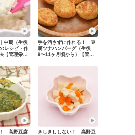
｜中期（生後
手を汚さずに作れる！ 豆
）のレシピ・作
腐ツナハンバーグ（生後
法【管理栄養
9〜11ヶ月頃から）【管理
栄養士監修】
！ 高野豆腐
きしきししない！ 高野豆