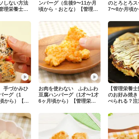
ソしない方法
ンバーグ（生後9〜11か月
のとろとろス
管理栄養士監
頃から・おとな）【管理栄
7〜8か月頃
養士監修】
養士監修】
 手づかみひ
お肉を使わない ふわふわ
【管理栄養士
バーグ（1
豆腐ハンバーグ（1才〜1才
のお好み焼き
月頃から）【管
6ヶ月頃から）【管理栄養
べられる？注
】
士監修】
レシピ・保存