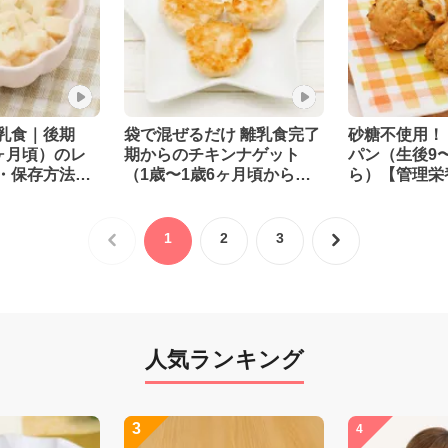
乳食｜後期
袋で混ぜるだけ 離乳食完了
砂糖不使用！
ヶ月頃）のレ
期からのチキンナゲット
パン（生後9
・保存方法
（1歳〜1歳6ヶ月頃から）
ら）【管理栄
監修】
【管理栄養士監修】
1
2
3
人気ランキング
3
4