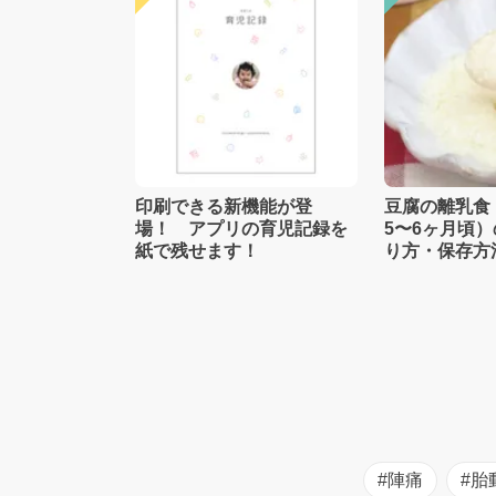
印刷できる新機能が登
豆腐の離乳食
場！ アプリの育児記録を
5〜6ヶ月頃
紙で残せます！
り方・保存方
士監修】
#陣痛
#胎