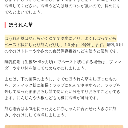
冷凍してください。冷凍うどんは麺のコシが強いので、長めにゆ
でるとよいでしょう。
ほうれん草
ほうれん草はやわらかくゆでて冷水にとり、よくしぼってから
ペースト状にしたり刻んだりし、1食分ずつ冷凍します。
離乳食用
の小分けトレーや小さめの食品保存容器などを使うと便利です。
離乳初期（生後5〜6ヶ月頃）でペースト状にする場合は、ブレン
ダーやすり鉢を使ってなめらかにしましょう。
または、下の画像のように、ゆでたほうれん草をしぼったもの
を、スティック状に細長くラップに包んで冷凍すると、ラップを
外して凍ったままおろし器で使いたい分をすりおろすことができ
ます。にんじんや大根なども同様に冷凍が可能です。
刻む場合は水気を切ったあとに赤ちゃんに合わせた大きさに刻
み、小分けにして冷凍しましょう。