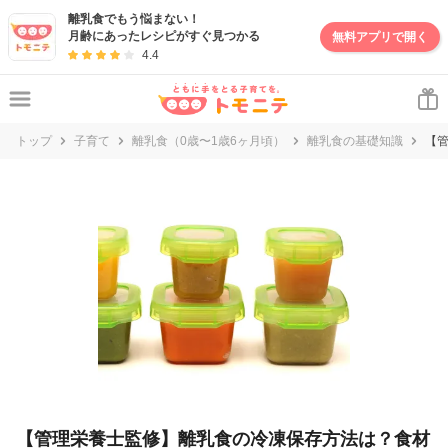
離乳食でもう悩まない！
月齢にあったレシピがすぐ見つかる
無料アプリで開く
4.4
トップ
子育て
離乳食（0歳〜1歳6ヶ月頃）
離乳食の基礎知識
【
【管理栄養士監修】離乳食の冷凍保存方法は？食材