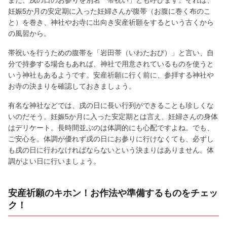
妊娠5か月の安定期に入った妊婦さんが腹帯（お腹に巻く布のこ
と）を巻き、神社やお寺に出向き安産祈願をするという古くから
の風習から。
帯祝いを行うための腹帯を「岩田帯（いわたおび）」と言い、自
分で持参する場合もあれば、神社で用意されているものを使うと
いう神社もあるようです。安産祈願に行く前に、参拝する神社や
お寺の決まりを確認しておきましょう。
有名な神社などでは、戌の日に長い行列ができることも珍しくな
いのだそう。妊娠5か月に入った安定期とは言え、妊婦さんの身体
はデリケート。長時間並ぶのは体調的にも心配ですよね。でも、
ご安心を。体調が優れず戌の日にお参りに行けなくても、必ずし
も戌の日に行わなければならないという決まりはありません。体
調がよい日に行いましょう。
安産祈願のキホン！お作法や準備するものをチェッ
ク！