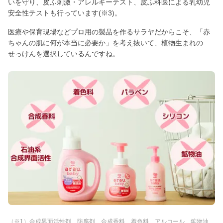
いを守り、皮ふ刺激・アレルギーテスト、皮ふ科医による乳幼児
安全性テストも行っています(※3)。
医療や保育現場などプロ用の製品を作るサラヤだからこそ、「赤
ちゃんの肌に何が本当に必要か」を考え抜いて、植物生まれの
せっけんを選択しているんですね。
（※1）合成界面活性剤、防腐剤、合成香料、着色料、アルコール、鉱物油