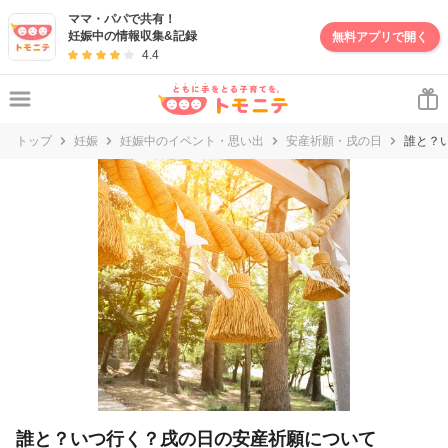
妊娠・出産・子育て情報サイト | トモニテ
ママ・パパで共有！
妊娠中の情報収集&記録
無料アプリで開く
4.4
トップ
妊娠
妊娠中のイベント・思い出
安産祈願・戌の日
誰と？
誰と？いつ行く？戌の日の安産祈願について