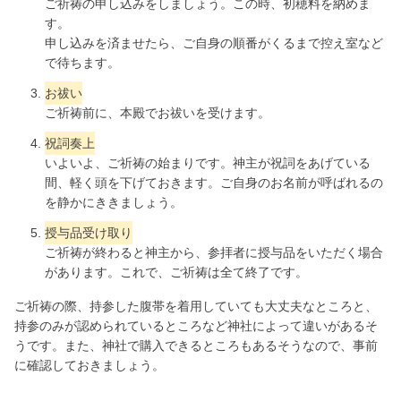
ご祈祷の申し込みをしましょう。この時、初穂料を納めま
す。
申し込みを済ませたら、ご自身の順番がくるまで控え室など
で待ちます。
お祓い
ご祈祷前に、本殿でお祓いを受けます。
祝詞奏上
いよいよ、ご祈祷の始まりです。神主が祝詞をあげている
間、軽く頭を下げておきます。ご自身のお名前が呼ばれるの
を静かにききましょう。
授与品受け取り
ご祈祷が終わると神主から、参拝者に授与品をいただく場合
があります。これで、ご祈祷は全て終了です。
ご祈祷の際、持参した腹帯を着用していても大丈夫なところと、
持参のみが認められているところなど神社によって違いがあるそ
うです。また、神社で購入できるところもあるそうなので、事前
に確認しておきましょう。