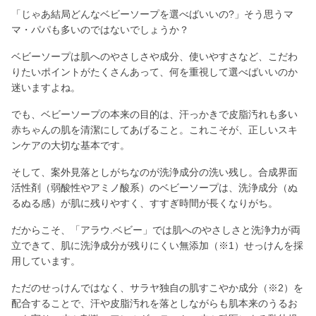
「じゃあ結局どんなベビーソープを選べばいいの?」そう思うマ
マ・パパも多いのではないでしょうか？
ベビーソープは肌へのやさしさや成分、使いやすさなど、こだわ
りたいポイントがたくさんあって、何を重視して選べばいいのか
迷いますよね。
でも、ベビーソープの本来の目的は、汗っかきで皮脂汚れも多い
赤ちゃんの肌を清潔にしてあげること。これこそが、正しいスキ
ンケアの大切な基本です。
そして、案外見落としがちなのが洗浄成分の洗い残し。合成界面
活性剤（弱酸性やアミノ酸系）のベビーソープは、洗浄成分（ぬ
るぬる感）が肌に残りやすく、すすぎ時間が長くなりがち。
だからこそ、「アラウ.ベビー」では肌へのやさしさと洗浄力が両
立できて、肌に洗浄成分が残りにくい無添加（※1）せっけんを採
用しています。
ただのせっけんではなく、サラヤ独自の肌すこやか成分（※2）を
配合することで、汗や皮脂汚れを落としながらも肌本来のうるお