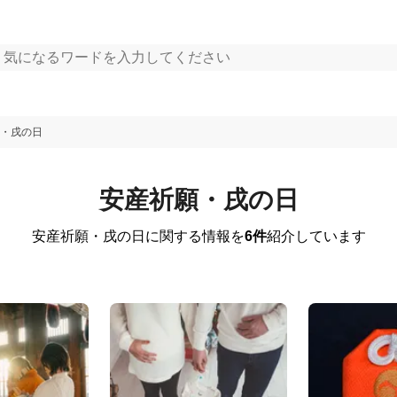
・戌の日
安産祈願・戌の日
安産祈願・戌の日に関する情報を
6件
紹介しています