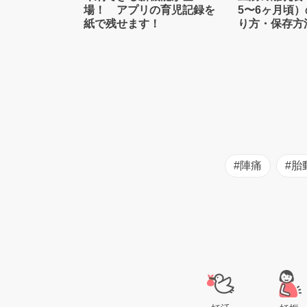
場！ アプリの育児記録を
5〜6ヶ月頃
紙で残せます！
り方・保存方
士監修】
#陣痛
#胎