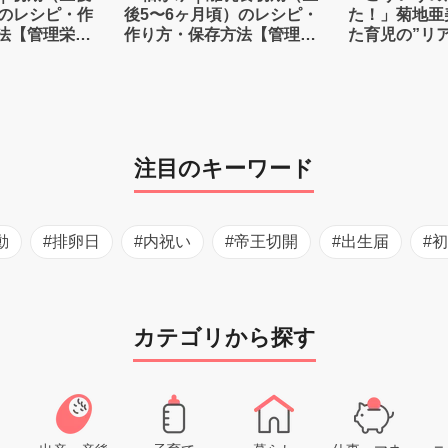
）のレシピ・作
後5〜6ヶ月頃）のレシピ・
た！」菊地亜
法【管理栄養
作り方・保存方法【管理栄
た育児の”リ
養士監修】
注目のキーワード
動
#排卵日
#内祝い
#帝王切開
#出生届
#
カテゴリから探す