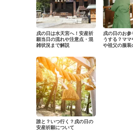
戌の日は水天宮へ！安産祈
戌の日のお参
願当日の流れや注意点・混
うする？ママ
雑状況まで解説
や祖父の服装
解説
誰と？いつ行く？戌の日の
安産祈願について