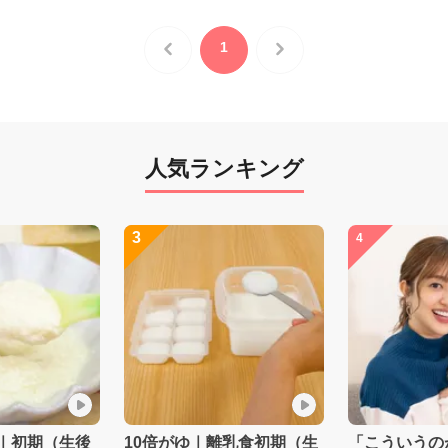
1
人気ランキング
3
4
｜初期（生後
10倍がゆ｜離乳食初期（生
「こういうの