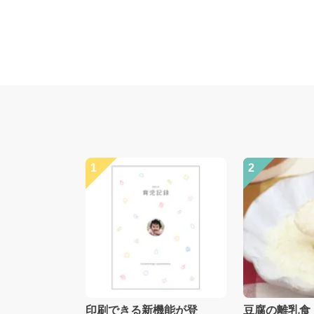
1
2
印刷できる新機能が登
豆腐の離乳食