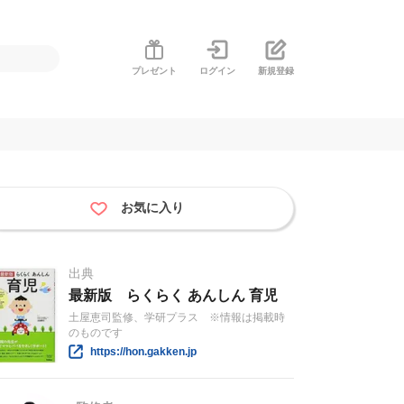
プレゼント
ログイン
新規登録
お気に入り
出典
最新版 らくらく あんしん 育児
土屋恵司監修、学研プラス ※情報は掲載時
のものです
https://hon.gakken.jp