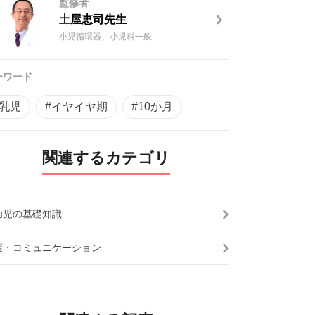
監修者
土屋恵司先生
小児循環器、小児科一般
ーワード
#乳児
#イヤイヤ期
#10か月
関連するカテゴリ
幼児の基礎知識
葉・コミュニケーション