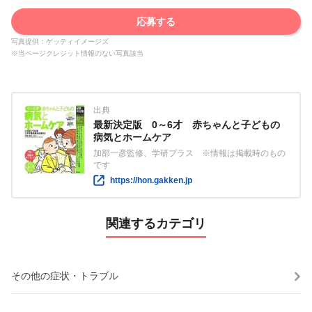
応募する
写真提供：ゲッティイメージズ
※当ページクレジット情報のない写真該当
出典
最新決定版 0～6才 赤ちゃんと子どもの
病気とホームケア
加部一彦監修、学研プラス ※情報は掲載時のもの
です
https://hon.gakken.jp
関連するカテゴリ
その他の症状・トラブル