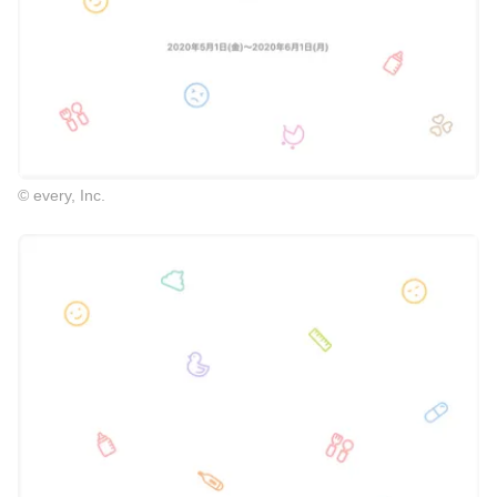
© every, Inc.