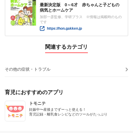
最新決定版 0～6才 赤ちゃんと子どもの
病気とホームケア
加部一彦監修、学研プラス ※情報は掲載時のもの
です
https://hon.gakken.jp
関連するカテゴリ
その他の症状・トラブル
育児におすすめのアプリ
トモニテ
妊娠中〜産後までずーっと使える！

育児記録・離乳食レシピなどのツールがたっぷり