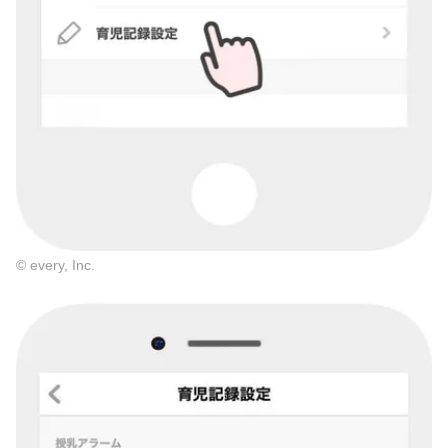
© every, Inc.