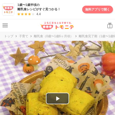
妊娠・出産・子育て情報サイト | トモニテ
1歳〜1歳半頃の
離乳食レシピがすぐ見つかる！
無料アプリで開く
4.4
トップ
子育て
離乳食（0歳〜1歳6ヶ月頃）
離乳食完了期（1歳〜1歳
P