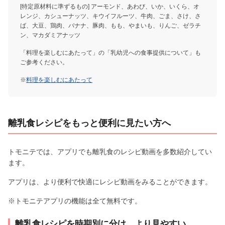
[特定原材料に準ずるもの] アーモンド、あわび、いか、いくら、オ
レンジ、カシューナッツ、キウイフルーツ、牛肉、ごま、さけ、さ
ば、大豆、鶏肉、バナナ、豚肉、もも、やまいも、りんご、ゼラチ
ン、マカダミアナッツ
「料理を楽しむにあたって」の「乳幼児への食事提供について」も
ご参考ください。
※
料理を楽しむにあたって
離乳食レシピをもっと便利に見たい方へ
トモニテでは、アプリでも離乳食のレシピ動画を多数紹介してい
ます。
アプリは、より便利で快適にレシピ動画をみることができます。
※トモニテアプリの機能は全て無料です。
離乳食レシピを時期別に分け、より見やすい