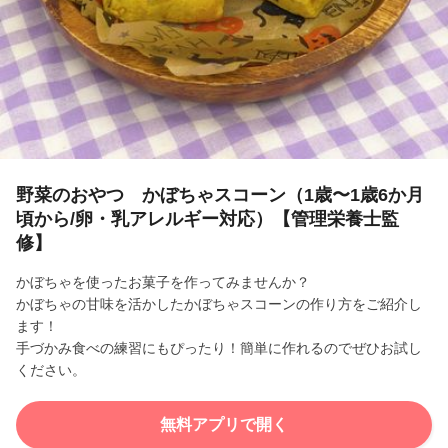
l
a
y
V
i
野菜のおやつ かぼちゃスコーン（1歳〜1歳6か月
頃から/卵・乳アレルギー対応）【管理栄養士監
d
修】
e
かぼちゃを使ったお菓子を作ってみませんか？
かぼちゃの甘味を活かしたかぼちゃスコーンの作り方をご紹介し
o
ます！
手づかみ食べの練習にもぴったり！簡単に作れるのでぜひお試し
ください。
無料アプリで開く