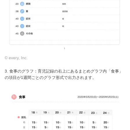
© every, Inc.
3. 食事のグラフ：育児記録の右上にあるまとめグラフ内「食事」
の項目が1週間ごとのグラフ形式で出力されます。