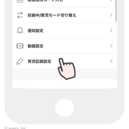
© every, Inc.