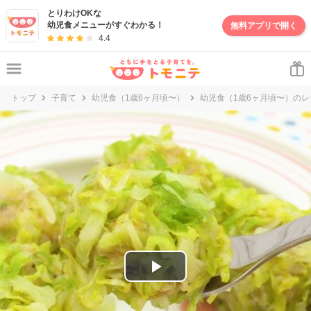
妊娠・出産・子育て情報サイト | トモニテ
とりわけOKな
幼児食メニューがすぐわかる！
無料アプリで開く
4.4
トップ
子育て
幼児食（1歳6ヶ月頃〜）
幼児食（1歳6ヶ月頃〜）のレ
P