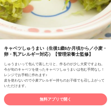
l
a
y
V
i
キャベツしゅうまい（生後1歳6か月頃から／小麦・
卵・乳アレルギー対応）【管理栄養士監修】
d
しゅうまいって包んで蒸したりと、作るのが少し大変ですよね。
e
今が旬のキャベツを使ったキャベツしゅうまいは包む手間なし！
レンジでお手軽に作れます♪
o
皮を使わないので小麦アレルギー持ちのお子様でも召し上がって
いただけます。
無料アプリで開く