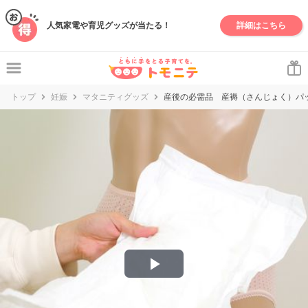
妊娠・出産・子育て情報サイト | トモニテ
人気家電や育児グッズが当たる！
詳細はこちら
トップ
妊娠
マタニティグッズ
産後の必需品 産褥（さんじょく）パ
P