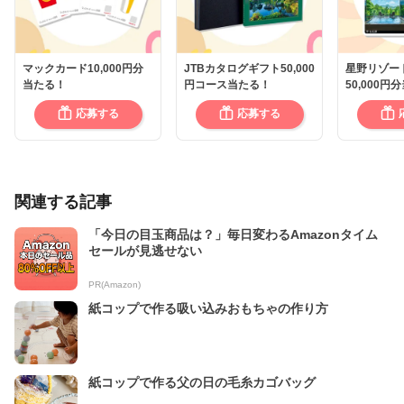
マックカード10,000円分
JTBカタログギフト50,000
星野リゾー
当たる！
円コース当たる！
50,000円
応募する
応募する
関連する記事
「今日の目玉商品は？」毎日変わるAmazonタイム
セールが見逃せない
PR(Amazon)
紙コップで作る吸い込みおもちゃの作り方
紙コップで作る父の日の毛糸カゴバッグ