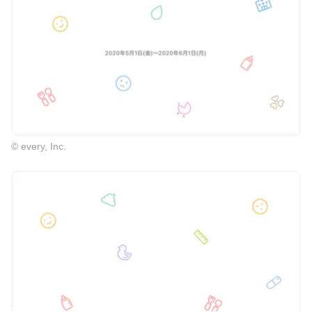
© every, Inc.