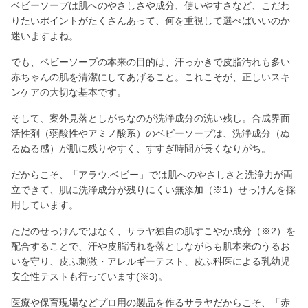
ベビーソープは肌へのやさしさや成分、使いやすさなど、こだわ
りたいポイントがたくさんあって、何を重視して選べばいいのか
迷いますよね。
でも、ベビーソープの本来の目的は、汗っかきで皮脂汚れも多い
赤ちゃんの肌を清潔にしてあげること。これこそが、正しいスキ
ンケアの大切な基本です。
そして、案外見落としがちなのが洗浄成分の洗い残し。合成界面
活性剤（弱酸性やアミノ酸系）のベビーソープは、洗浄成分（ぬ
るぬる感）が肌に残りやすく、すすぎ時間が長くなりがち。
だからこそ、「アラウ.ベビー」では肌へのやさしさと洗浄力が両
立できて、肌に洗浄成分が残りにくい無添加（※1）せっけんを採
用しています。
ただのせっけんではなく、サラヤ独自の肌すこやか成分（※2）を
配合することで、汗や皮脂汚れを落としながらも肌本来のうるお
いを守り、皮ふ刺激・アレルギーテスト、皮ふ科医による乳幼児
安全性テストも行っています(※3)。
医療や保育現場などプロ用の製品を作るサラヤだからこそ、「赤