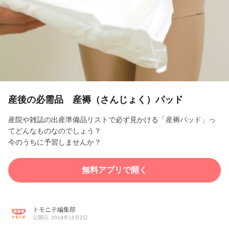
l
a
y
V
i
産後の必需品 産褥（さんじょく）パッド
d
産院や雑誌の出産準備品リストで必ず見かける「産褥パッド」っ
てどんなものなのでしょう？
e
今のうちに予習しませんか？
o
無料アプリで開く
トモニテ編集部
公開日: 2019年12月2日