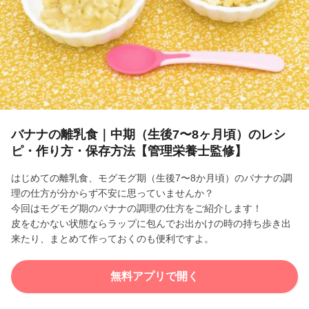
l
a
y
V
i
バナナの離乳食｜中期（生後7〜8ヶ月頃）のレシ
ピ・作り方・保存方法【管理栄養士監修】
d
はじめての離乳食、モグモグ期（生後7〜8か月頃）のバナナの調
e
理の仕方が分からず不安に思っていませんか？
今回はモグモグ期のバナナの調理の仕方をご紹介します！
o
皮をむかない状態ならラップに包んでお出かけの時の持ち歩き出
来たり、まとめて作っておくのも便利ですよ。
無料アプリで開く