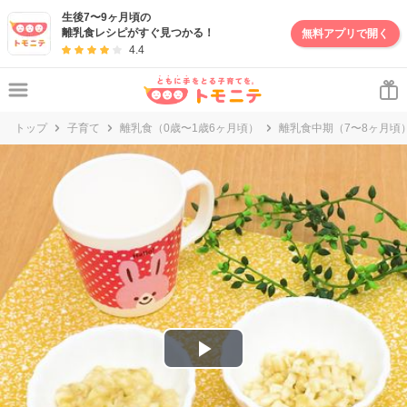
妊娠・出産・子育て情報サイト | トモニテ
生後7〜9ヶ月頃の
離乳食レシピがすぐ見つかる！
無料アプリで開く
4.4
トップ
子育て
離乳食（0歳〜1歳6ヶ月頃）
離乳食中期（7〜8ヶ月頃
P