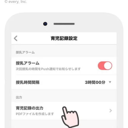
© every, Inc.