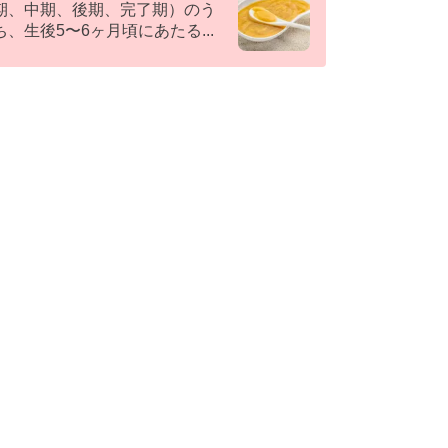
期、中期、後期、完了期）のう
ち、生後5〜6ヶ月頃にあたる
...