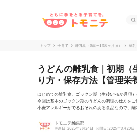
トップ
子育て
離乳食（0歳〜1歳6ヶ月頃）
離乳
うどんの離乳食｜初期（
り方・保存方法【管理栄
はじめての離乳食、ゴックン期（生後5〜6か月頃
今回は基本のゴックン期のうどんの調理の仕方をご
小麦アレルギーがでるおそれのある食品なので、離
トモニテ編集部
更新日: 2025年3月24日
公開日: 2025年3月20日