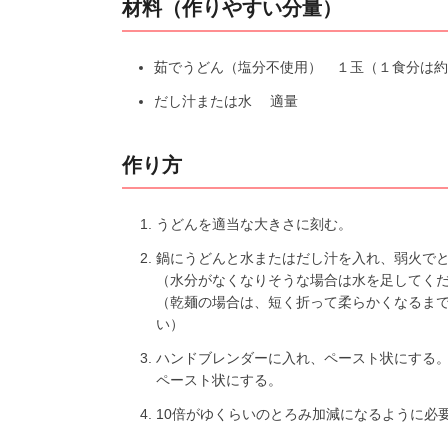
材料（作りやすい分量）
茹でうどん（塩分不使用） １玉（１食分は約2
だし汁または水 適量
作り方
うどんを適当な大きさに刻む。
鍋にうどんと水またはだし汁を入れ、弱火で
（水分がなくなりそうな場合は水を足してく
（乾麺の場合は、短く折って柔らかくなるま
い）
ハンドブレンダーに入れ、ペースト状にする
ペースト状にする。
10倍がゆくらいのとろみ加減になるように必