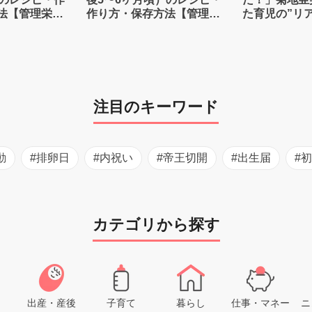
法【管理栄養
作り方・保存方法【管理栄
た育児の”リ
養士監修】
注目のキーワード
動
#排卵日
#内祝い
#帝王切開
#出生届
#
カテゴリから探す
出産・産後
子育て
暮らし
仕事・マネー
ニ