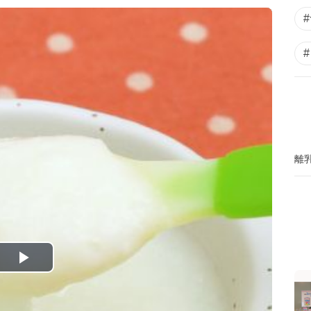
離
P
l