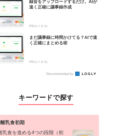
録音をアップロードするだけ。AIが
速く正確に議事録作成
PR(カイタヨ)
まだ議事録に時間かけてる？AIで速
く正確にまとめる術
PR(カイタヨ)
Recommended by
キーワードで探す
#
離乳食初期
離乳食を進める4つの段階（初