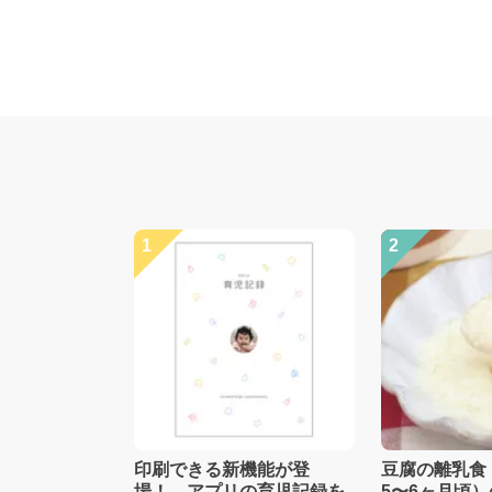
1
2
印刷できる新機能が登
豆腐の離乳食
場！ アプリの育児記録を
5〜6ヶ月頃