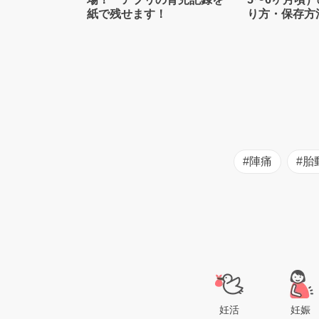
紙で残せます！
り方・保存方
士監修】
#陣痛
#胎
妊活
妊娠