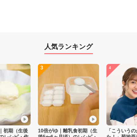
人気ランキング
3
4
｜初期（生後
10倍がゆ｜離乳食初期（生
「こういうの
）のレシピ・作
後5〜6ヶ月頃）のレシピ・
た！」菊地亜