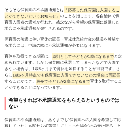
そもそも保育園の不承諾通知とは
「応募した保育園に入園するこ
とができないというお知らせ」
のことを指します。各自治体で保
育園入園者の選考が行われ、残念ながら希望の保育園に落選した
場合に不承諾通知が発行されるのです。
保育園の落選に伴い育休の延長・育児休業給付金の延長を希望す
る場合には、申請の際に不承諾通知が必要になります。
育休を取得できる期間は、
原則として子どもが1歳になるまで
と定
められています。しかし保育園に落選してしまったなどで入園で
きない場合は、1歳6ヶ月まで育休を延長することが可能です。さ
らに
1歳6ヶ月時点でも保育園に入園できないなどの場合は再延長
することができ、
最長で子どもが2歳になるまで
育休を取得するこ
とができることになっています。
希望をすれば不承諾通知をもらえるというものでは
ない
保育園の不承諾通知は、あくまでも“保育園への入園を希望して応
募していたにも関わらず落選してしまった場合”のみ受け取ること