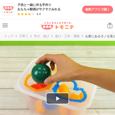
妊娠・出産・子育て情報サイト | トモニテ
子供と一緒に作る手作り
おもちゃ動画がサクサクみれる
無料アプリで開く
4.4
トップ
子育て
学び・遊び
遊び・工作・運動
お家にあるモノを落
P