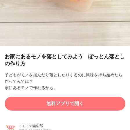
l
a
y
V
i
お家にあるモノを落としてみよう ぽっとん落とし
の作り方
d
子どもがモノを掴んだり落としたりするのに興味を持ち始めたら
e
作ってみては？
家にあるモノで作れるかも。
o
無料アプリで開く
トモニテ編集部