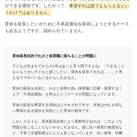
ができる通知です。したがって、
希望すれば誰でももらえるとい
うわけではありません。
育休を延長したいがために不承諾通知を取得しようとするケース
もあるようですが、認められていません。
育休延長目的でわざと保育園に落ちることが問題に
子どもが生まれてからの1年はあっと言う間ですよね。「できること
ならもう少し子どもと過ごしたい。育休を延長できれば……」と考
えるママやパパもいるかもしれません。
育休の延長を目的に、わざと倍率の高い保育園に応募・落選するこ
とで「不承諾通知」を得るというケースが問題になっています。
育休の延長を希望する理由は人それぞれですが、本来はやむを得な
い事情がある場合を目的とした育休の延長です。
しかしそもそも、育休延長自体により柔軟性があれば、このような
問題が起こることもないかもしれません。昔に比べ保育の無償化な
ど、子育て支援制度はどんどん良くなっています。近い将来、待機