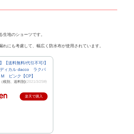
る生地のショーツです。
漏れにも考慮して、幅広く防水布が使用されています。
】【送料無料/代引不可/】
ィカル dacco ラクパ
 M ピンク【CP】
円（税別、送料別)
(2021/3/25時
楽天で購入