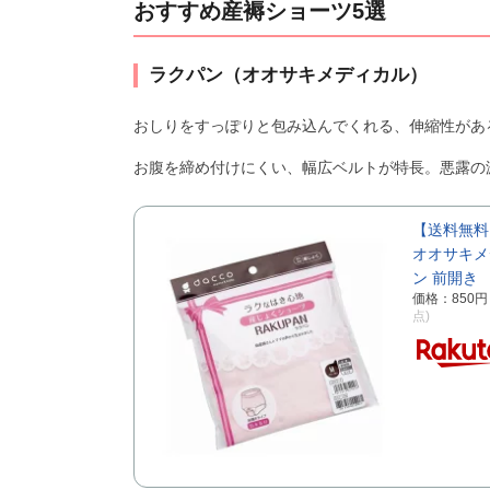
おすすめ産褥ショーツ5選
ラクパン（オオサキメディカル）
おしりをすっぽりと包み込んでくれる、伸縮性があ
お腹を締め付けにくい、幅広ベルトが特長。悪露の
【送料無料
オオサキメデ
ン 前開き
価格：850
点)